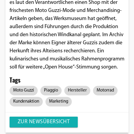
es laut den Verantwortlichen einen Shop mit der
Google Maps
frischesten Moto Guzzi-Mode und Merchandising-
Artikeln geben, das Werksmuseum hat geöffnet,
Anbieter:
außerdem sind Führungen durch die Produktion
Google
und den historischen Windkanal geplant. Im Archiv
der Marke können Eigner älterer Guzzis zudem die
Herkunft ihres Alteisens recherchieren. Ein
kulinarisches und musikalisches Rahmenprogramm
soll für weitere „Open House“-Stimmung sorgen.
Tags
Moto Guzzi
Piaggio
Hersteller
Motorrad
Kundenaktion
Marketing
ZUR NEWSÜBERSICHT