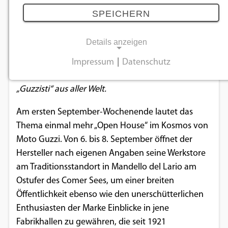
Werkstore
SPEICHERN
31.07.2019
Details anzeigen
Vom 6. bis 8. September wird das Werksgelände der
Impressum
|
Datenschutz
NOTWENDIGE COOKIES
Marke mit dem Adler wieder zur Pilgerstätte von
„Guzzisti“ aus aller Welt.
Notwendige Cookies ermöglichen
grundlegende Funktionen und sind für die
Am ersten September-Wochenende lautet das
einwandfreie Funktion der Website
Thema einmal mehr „Open House“ im Kosmos von
erforderlich.
Moto Guzzi. Von 6. bis 8. September öffnet der
Hersteller nach eigenen Angaben seine Werkstore
Einverständnis-Cookie
am Traditionsstandort in Mandello del Lario am
Ostufer des Comer Sees, um einer breiten
Name:
cookie_consent
Öffentlichkeit ebenso wie den unerschütterlichen
Enthusiasten der Marke Einblicke in jene
Zweck:
Fabrikhallen zu gewähren, die seit 1921
Dieser Cookie speichert die ausgewählten