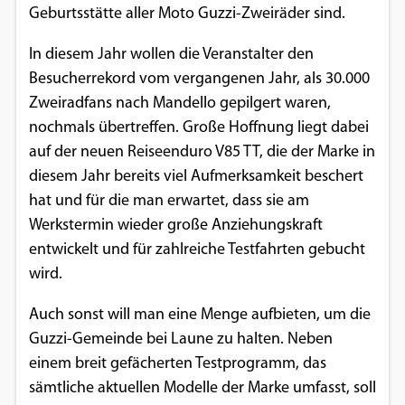
Geburtsstätte aller Moto Guzzi-Zweiräder sind.
Einverständnis-Optionen des Benutzers
In diesem Jahr wollen die Veranstalter den
Cookie Laufzeit:
1 Jahr
Besucherrekord vom vergangenen Jahr, als 30.000
Zweiradfans nach Mandello gepilgert waren,
nochmals übertreffen. Große Hoffnung liegt dabei
auf der neuen Reiseenduro V85 TT, die der Marke in
EXTERNE MEDIEN
diesem Jahr bereits viel Aufmerksamkeit beschert
Um Inhalte von Videoplattformen und
hat und für die man erwartet, dass sie am
Social Media Plattformen anzeigen zu
Werkstermin wieder große Anziehungskraft
können, werden von diesen externen
entwickelt und für zahlreiche Testfahrten gebucht
Medien Cookies gesetzt.
wird.
YouTube
Auch sonst will man eine Menge aufbieten, um die
Guzzi-Gemeinde bei Laune zu halten. Neben
einem breit gefächerten Testprogramm, das
Vimeo
sämtliche aktuellen Modelle der Marke umfasst, soll