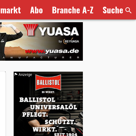
bmarkt
Abo
Branche A-Z
Suche
Anzeige