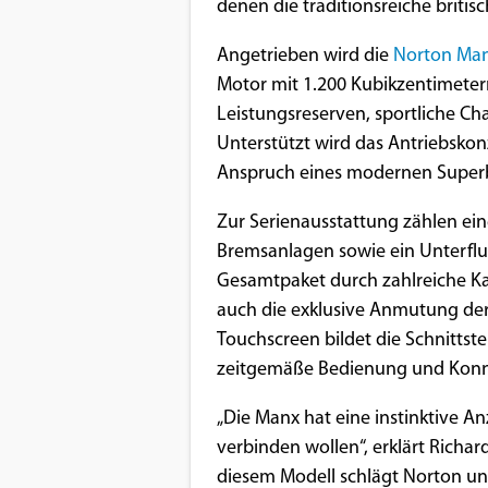
Benutzers
denen die traditionsreiche britis
Cookie
Angetrieben wird die
Norton Man
Laufzeit:
Motor mit 1.200 Kubikzentimeter
1 Jahr
Leistungsreserven, sportliche C
Unterstützt wird das Antriebsko
Anspruch eines modernen Superbi
EXTERNE MEDIEN
Zur Serienausstattung zählen ei
Um Inhalte von Videoplattformen und
Bremsanlagen sowie ein Unterflu
Social Media Plattformen anzeigen zu
Gesamtpaket durch zahlreiche K
können, werden von diesen externen
auch die exklusive Anmutung der
Medien Cookies gesetzt.
Touchscreen bildet die Schnittst
zeitgemäße Bedienung und Konne
YouTube
„Die Manx hat eine instinktive An
verbinden wollen“, erklärt Richa
Vimeo
diesem Modell schlägt Norton u