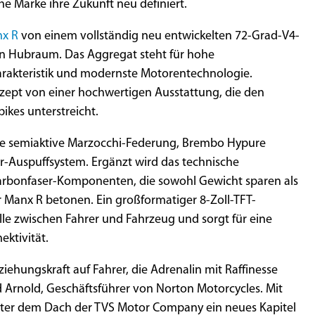
che Marke ihre Zukunft neu definiert.
x R
von einem vollständig neu entwickelten 72-Grad-V4-
n Hubraum. Das Aggregat steht für hohe
harakteristik und modernste Motorentechnologie.
nzept von einer hochwertigen Ausstattung, die den
kes unterstreicht.
ne semiaktive Marzocchi-Federung, Brembo Hypure
r-Auspuffsystem. Ergänzt wird das technische
arbonfaser-Komponenten, die sowohl Gewicht sparen als
 Manx R betonen. Ein großformatiger 8-Zoll-TFT-
elle zwischen Fahrer und Fahrzeug und sorgt für eine
ktivität.
ziehungskraft auf Fahrer, die Adrenalin mit Raffinesse
rd Arnold, Geschäftsführer von Norton Motorcycles. Mit
nter dem Dach der TVS Motor Company ein neues Kapitel