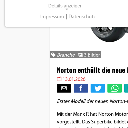
Details anzeigen
Impressum
|
Datenschutz
NOTWENDIGE COOKIES
Notwendige Cookies ermöglichen
grundlegende Funktionen und sind für die
einwandfreie Funktion der Website
Branche
3 Bilder
erforderlich.
Norton enthüllt die neue
Einverständnis-Cookie
13.01.2026
Name:
cookie_consent
Erstes Modell der neuen Norton-G
Zweck:
Dieser Cookie speichert die
Mit der Manx R hat Norton Motor
ausgewählten
vorgestellt. Das Superbike bilde
Einverständnis-Optionen des