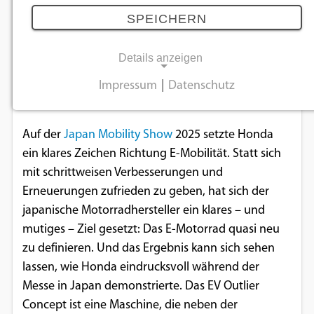
19.03.2026
SPEICHERN
Details anzeigen
Gestaltung einer elektrischen Zukunft ohne
Einschränkungen – und einem völlig neuem
Impressum
|
Datenschutz
NOTWENDIGE COOKIES
Fahrerlebnis.
Notwendige Cookies ermöglichen
Auf der
Japan Mobility Show
2025 setzte Honda
grundlegende Funktionen und sind für die
ein klares Zeichen Richtung E-Mobilität. Statt sich
einwandfreie Funktion der Website
mit schrittweisen Verbesserungen und
erforderlich.
Erneuerungen zufrieden zu geben, hat sich der
japanische Motorradhersteller ein klares – und
Einverständnis-Cookie
mutiges – Ziel gesetzt: Das E-Motorrad quasi neu
zu definieren. Und das Ergebnis kann sich sehen
Name:
lassen, wie Honda eindrucksvoll während der
cookie_consent
Messe in Japan demonstrierte. Das EV Outlier
Zweck:
Concept ist eine Maschine, die neben der
Dieser Cookie speichert die ausgewählten