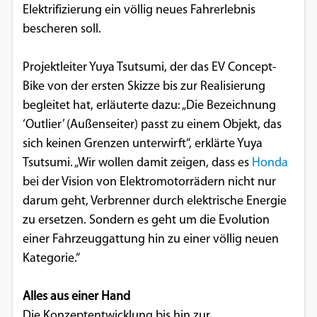
Elektrifizierung ein völlig neues Fahrerlebnis
Einverständnis-Optionen des Benutzers
bescheren soll.
Cookie Laufzeit:
1 Jahr
Projektleiter Yuya Tsutsumi, der das EV Concept-
Bike von der ersten Skizze bis zur Realisierung
begleitet hat, erläuterte dazu: „Die Bezeichnung
EXTERNE MEDIEN
‘Outlier’ (Außenseiter) passt zu einem Objekt, das
sich keinen Grenzen unterwirft“, erklärte Yuya
Um Inhalte von Videoplattformen und
Tsutsumi. „Wir wollen damit zeigen, dass es
Honda
Social Media Plattformen anzeigen zu
bei der Vision von Elektromotorrädern nicht nur
können, werden von diesen externen
darum geht, Verbrenner durch elektrische Energie
Medien Cookies gesetzt.
zu ersetzen. Sondern es geht um die Evolution
einer Fahrzeuggattung hin zu einer völlig neuen
YouTube
Kategorie.“
Vimeo
Alles aus einer Hand
Die Konzeptentwicklung bis hin zur