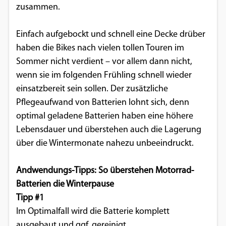
zusammen.
Einverständnis-Optionen des Benutzers
Cookie Laufzeit:
Einfach aufgebockt und schnell eine Decke drüber
1 Jahr
haben die Bikes nach vielen tollen Touren im
Sommer nicht verdient – vor allem dann nicht,
wenn sie im folgenden Frühling schnell wieder
EXTERNE MEDIEN
einsatzbereit sein sollen. Der zusätzliche
Pflegeaufwand von Batterien lohnt sich, denn
Um Inhalte von Videoplattformen und
optimal geladene Batterien haben eine höhere
Social Media Plattformen anzeigen zu
Lebensdauer und überstehen auch die Lagerung
können, werden von diesen externen
über die Wintermonate nahezu unbeeindruckt.
Medien Cookies gesetzt.
Andwendungs-Tipps: So überstehen Motorrad-
YouTube
Batterien die Winterpause
Tipp #1
Vimeo
Im Optimalfall wird die Batterie komplett
ausgebaut und ggf. gereinigt.