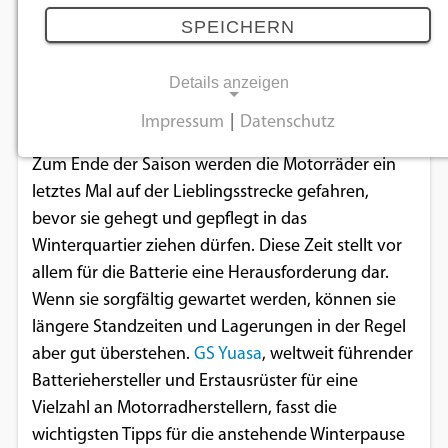
06.11.2025
SPEICHERN
Details anzeigen
GS YUASAs Empfehlungen für einen sorgenfreien
Start im neuen Jahr.
Impressum
|
Datenschutz
NOTWENDIGE COOKIES
Zum Ende der Saison werden die Motorräder ein
Notwendige Cookies ermöglichen
letztes Mal auf der Lieblingsstrecke gefahren,
grundlegende Funktionen und sind für die
bevor sie gehegt und gepflegt in das
einwandfreie Funktion der Website
Winterquartier ziehen dürfen. Diese Zeit stellt vor
erforderlich.
allem für die Batterie eine Herausforderung dar.
Wenn sie sorgfältig gewartet werden, können sie
Einverständnis-Cookie
längere Standzeiten und Lagerungen in der Regel
aber gut überstehen.
GS Yuasa
, weltweit führender
Name:
Batteriehersteller und Erstausrüster für eine
cookie_consent
Vielzahl an Motorradherstellern, fasst die
Zweck:
wichtigsten Tipps für die anstehende Winterpause
Dieser Cookie speichert die ausgewählten