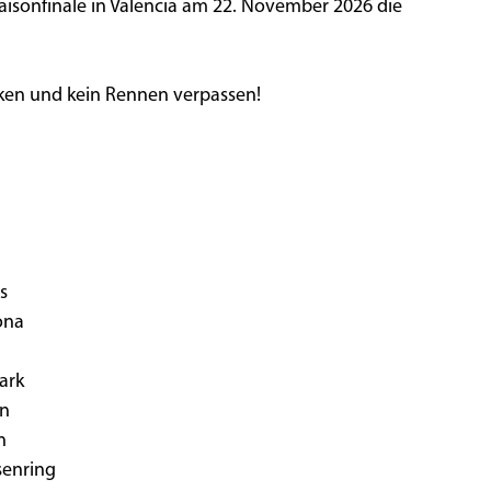
Saisonfinale in Valencia am 22. November 2026 die
ken und kein Rennen verpassen!
am
ia
s
ona
ark
ünn
en
hsenring