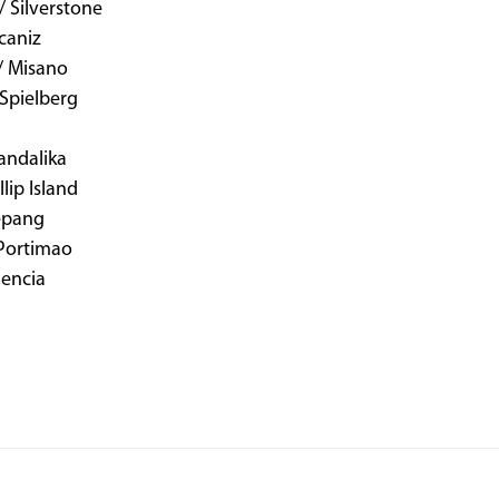
/ Silverstone
lcaniz
 / Misano
 Spielberg
Mandalika
llip Island
epang
Portimao
lencia