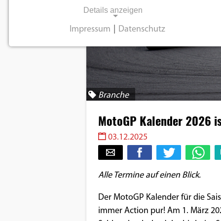
Details anzeigen
Impressum
|
Datenschutz
NOTWENDIGE COOKIES
Notwendige Cookies ermöglichen
grundlegende Funktionen und sind für die
einwandfreie Funktion der Website
Branche
erforderlich.
MotoGP Kalender 2026 is
Einverständnis-Cookie
03.12.2025
Name:
cookie_consent
Alle Termine auf einen Blick.
Zweck:
Dieser Cookie speichert die
Der MotoGP Kalender für die Sais
ausgewählten
immer Action pur! Am 1. März 2026
Einverständnis-Optionen des