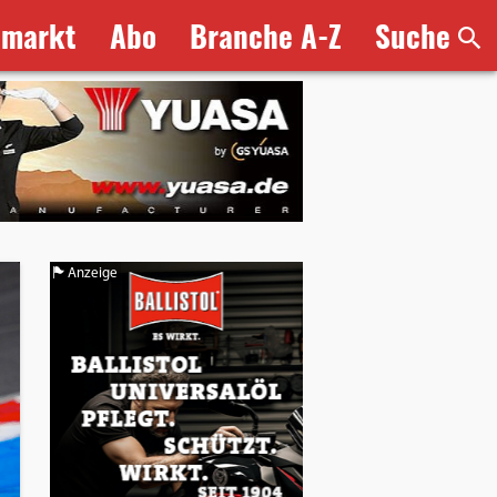
bmarkt
Abo
Branche A-Z
Suche
Anzeige