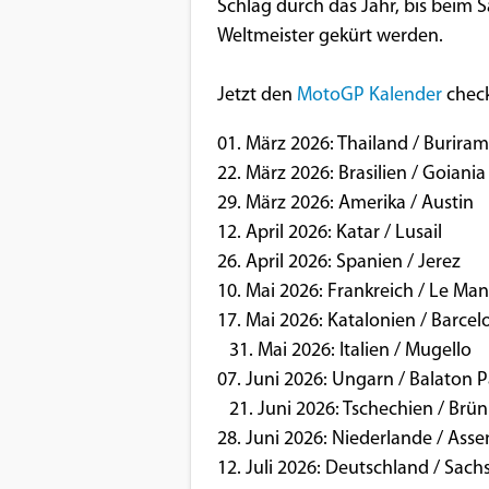
Benutzers
Schlag durch das Jahr, bis beim 
Weltmeister gekürt werden.
Cookie
Laufzeit:
Jetzt den
MotoGP Kalender
chec
1 Jahr
01. März 2026: Thailand / Burir
22. März 2026: Brasilien / Goian
EXTERNE MEDIEN
29. März 2026: Amerika / Austin
12. April 2026: Katar / Lusail
Um Inhalte von Videoplattformen und
26. April 2026: Spanien / Jerez
Social Media Plattformen anzeigen zu
10. Mai 2026: Frankreich / Le Man
können, werden von diesen externen
17. Mai 2026: Katalonien / Barcel
Medien Cookies gesetzt.
31. Mai 2026: Italien / Mugello
07. Juni 2026: Ungarn / Balaton P
YouTube
21. Juni 2026: Tschechien / Br
28. Juni 2026: Niederlande / Ass
Vimeo
12. Juli 2026: Deutschland / Sac