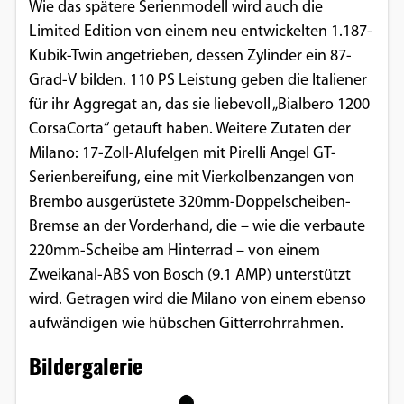
Wie das spätere Serienmodell wird auch die
Google Maps
Limited Edition von einem neu entwickelten 1.187-
Kubik-Twin angetrieben, dessen Zylinder ein 87-
Anbieter:
Grad-V bilden. 110 PS Leistung geben die Italiener
Google
für ihr Aggregat an, das sie liebevoll „Bialbero 1200
CorsaCorta“ getauft haben. Weitere Zutaten der
Milano: 17-Zoll-Alufelgen mit Pirelli Angel GT-
Serienbereifung, eine mit Vierkolbenzangen von
Brembo ausgerüstete 320mm-Doppelscheiben-
Bremse an der Vorderhand, die – wie die verbaute
220mm-Scheibe am Hinterrad – von einem
Zweikanal-ABS von Bosch (9.1 AMP) unterstützt
wird. Getragen wird die Milano von einem ebenso
aufwändigen wie hübschen Gitterrohrrahmen.
Bildergalerie