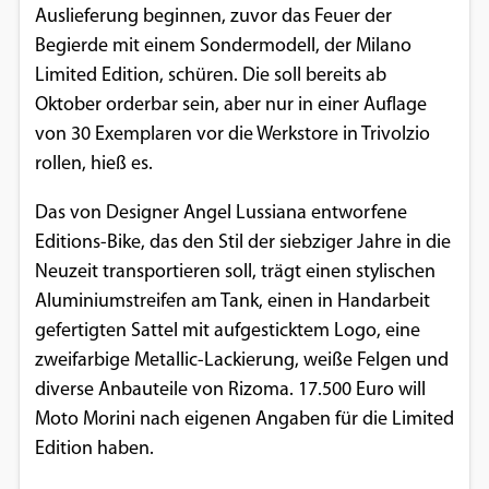
Auslieferung beginnen, zuvor das Feuer der
Einverständnis-Optionen des Benutzers
Begierde mit einem Sondermodell, der Milano
Cookie Laufzeit:
Limited Edition, schüren. Die soll bereits ab
1 Jahr
Oktober orderbar sein, aber nur in einer Auflage
von 30 Exemplaren vor die Werkstore in Trivolzio
rollen, hieß es.
EXTERNE MEDIEN
Das von Designer Angel Lussiana entworfene
Um Inhalte von Videoplattformen und
Editions-Bike, das den Stil der siebziger Jahre in die
Social Media Plattformen anzeigen zu
Neuzeit transportieren soll, trägt einen stylischen
können, werden von diesen externen
Aluminiumstreifen am Tank, einen in Handarbeit
Medien Cookies gesetzt.
gefertigten Sattel mit aufgesticktem Logo, eine
zweifarbige Metallic-Lackierung, weiße Felgen und
YouTube
diverse Anbauteile von Rizoma. 17.500 Euro will
Moto Morini nach eigenen Angaben für die Limited
Vimeo
Edition haben.