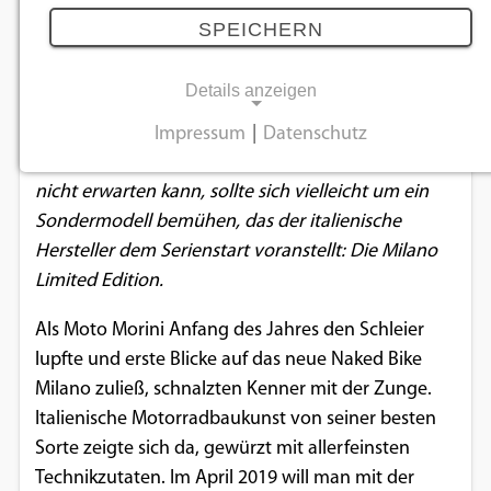
mit Limited Edition
SPEICHERN
25.07.2018
Details anzeigen
Im April 2019 will Moto Morini sein neues Naked
Impressum
|
Datenschutz
NOTWENDIGE COOKIES
Bike Milano in den Handel bringen. Wer es gar
nicht erwarten kann, sollte sich vielleicht um ein
Notwendige Cookies ermöglichen
Sondermodell bemühen, das der italienische
grundlegende Funktionen und sind für die
Hersteller dem Serienstart voranstellt: Die Milano
einwandfreie Funktion der Website
Limited Edition.
erforderlich.
Als Moto Morini Anfang des Jahres den Schleier
Einverständnis-Cookie
lupfte und erste Blicke auf das neue Naked Bike
Milano zuließ, schnalzten Kenner mit der Zunge.
Name:
cookie_consent
Italienische Motorradbaukunst von seiner besten
Sorte zeigte sich da, gewürzt mit allerfeinsten
Zweck:
Technikzutaten. Im April 2019 will man mit der
Dieser Cookie speichert die ausgewählten