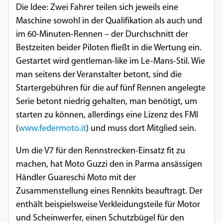
Die Idee: Zwei Fahrer teilen sich jeweils eine
Einverständnis-Optionen des Benutzers
Maschine sowohl in der Qualifikation als auch und
Cookie Laufzeit:
im 60-Minuten-Rennen – der Durchschnitt der
1 Jahr
Bestzeiten beider Piloten fließt in die Wertung ein.
Gestartet wird gentleman-like im Le-Mans-Stil. Wie
man seitens der Veranstalter betont, sind die
EXTERNE MEDIEN
Startergebühren für die auf fünf Rennen angelegte
Serie betont niedrig gehalten, man benötigt, um
Um Inhalte von Videoplattformen und
starten zu können, allerdings eine Lizenz des FMI
Social Media Plattformen anzeigen zu
(
www.federmoto.it
) und muss dort Mitglied sein.
können, werden von diesen externen
Medien Cookies gesetzt.
Um die V7 für den Rennstrecken-Einsatz fit zu
machen, hat Moto Guzzi den in Parma ansässigen
YouTube
Händler Guareschi Moto mit der
Zusammenstellung eines Rennkits beauftragt. Der
Vimeo
enthält beispielsweise Verkleidungsteile für Motor
und Scheinwerfer, einen Schutzbügel für den