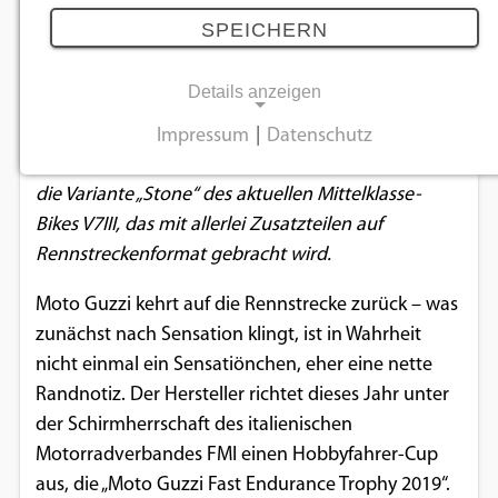
Rennstrecke
SPEICHERN
23.01.2019
Details anzeigen
Hobbypiloten können sich in Italien im Rahmen
Impressum
|
Datenschutz
NOTWENDIGE COOKIES
eines neuen Cup-Formats balgen. Arbeitsgerät ist
die Variante „Stone“ des aktuellen Mittelklasse-
Notwendige Cookies ermöglichen
Bikes V7III, das mit allerlei Zusatzteilen auf
grundlegende Funktionen und sind für die
Rennstreckenformat gebracht wird.
einwandfreie Funktion der Website
erforderlich.
Moto Guzzi kehrt auf die Rennstrecke zurück – was
zunächst nach Sensation klingt, ist in Wahrheit
Einverständnis-Cookie
nicht einmal ein Sensatiönchen, eher eine nette
Randnotiz. Der Hersteller richtet dieses Jahr unter
Name:
cookie_consent
der Schirmherrschaft des italienischen
Motorradverbandes FMI einen Hobbyfahrer-Cup
Zweck:
aus, die „Moto Guzzi Fast Endurance Trophy 2019“.
Dieser Cookie speichert die ausgewählten