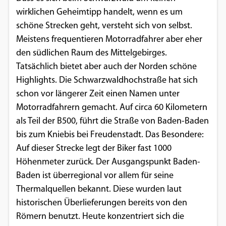
Einverständnis-Optionen des Benutzers
wirklichen Geheimtipp handelt, wenn es um
schöne Strecken geht, versteht sich von selbst.
Cookie Laufzeit:
Meistens frequentieren Motorradfahrer aber eher
1 Jahr
den südlichen Raum des Mittelgebirges.
Tatsächlich bietet aber auch der Norden schöne
Highlights. Die Schwarzwaldhochstraße hat sich
EXTERNE MEDIEN
schon vor längerer Zeit einen Namen unter
Um Inhalte von Videoplattformen und
Motorradfahrern gemacht. Auf circa 60 Kilometern
Social Media Plattformen anzeigen zu
als Teil der B500, führt die Straße von Baden-Baden
können, werden von diesen externen
bis zum Kniebis bei Freudenstadt. Das Besondere:
Medien Cookies gesetzt.
Auf dieser Strecke legt der Biker fast 1000
Höhenmeter zurück. Der Ausgangspunkt Baden-
YouTube
Baden ist überregional vor allem für seine
Thermalquellen bekannt. Diese wurden laut
historischen Überlieferungen bereits von den
Vimeo
Römern benutzt. Heute konzentriert sich die