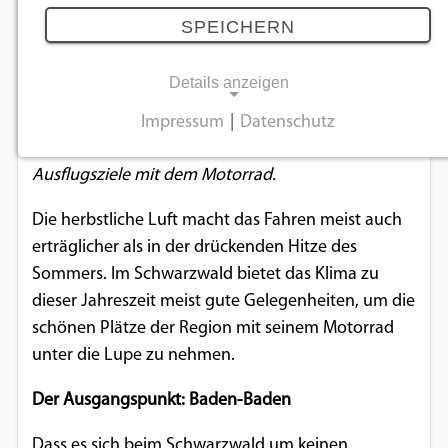
Schwarzwaldhochstraße
SPEICHERN
16.09.2021
Details anzeigen
Auch wenn sich Saison langsam dem Ende neigt,
Impressum
|
Datenschutz
NOTWENDIGE COOKIES
bietet Deutschland im Herbst noch schöne
Ausflugsziele mit dem Motorrad.
Notwendige Cookies ermöglichen
grundlegende Funktionen und sind für die
Die herbstliche Luft macht das Fahren meist auch
einwandfreie Funktion der Website
erträglicher als in der drückenden Hitze des
erforderlich.
Sommers. Im Schwarzwald bietet das Klima zu
dieser Jahreszeit meist gute Gelegenheiten, um die
Einverständnis-Cookie
schönen Plätze der Region mit seinem Motorrad
unter die Lupe zu nehmen.
Name:
cookie_consent
Der Ausgangspunkt: Baden-Baden
Zweck:
Dass es sich beim Schwarzwald um keinen
Dieser Cookie speichert die ausgewählten