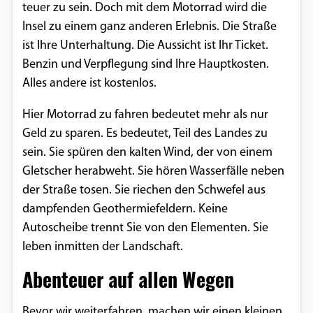
teuer zu sein. Doch mit dem Motorrad wird die
Einverständnis-Optionen des Benutzers
Insel zu einem ganz anderen Erlebnis. Die Straße
Cookie Laufzeit:
ist Ihre Unterhaltung. Die Aussicht ist Ihr Ticket.
1 Jahr
Benzin und Verpflegung sind Ihre Hauptkosten.
Alles andere ist kostenlos.
Hier Motorrad zu fahren bedeutet mehr als nur
EXTERNE MEDIEN
Geld zu sparen. Es bedeutet, Teil des Landes zu
Um Inhalte von Videoplattformen und
sein. Sie spüren den kalten Wind, der von einem
Social Media Plattformen anzeigen zu
Gletscher herabweht. Sie hören Wasserfälle neben
können, werden von diesen externen
der Straße tosen. Sie riechen den Schwefel aus
Medien Cookies gesetzt.
dampfenden Geothermiefeldern. Keine
Autoscheibe trennt Sie von den Elementen. Sie
YouTube
leben inmitten der Landschaft.
Abenteuer auf allen Wegen
Vimeo
Bevor wir weiterfahren, machen wir einen kleinen