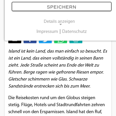
SPEICHERN
Mit dem Motorrad durch die wilde
Schönheit Islands
Details anzeigen
19.08.2025
Impressum
|
Datenschutz
NOTWENDIGE COOKIES
Notwendige Cookies ermöglichen
Island ist kein Land, das man einfach so besucht. Es
grundlegende Funktionen und sind für die
ist ein Land, das einen vollständig in seinen Bann
einwandfreie Funktion der Website
zieht. Jede Straße scheint ans Ende der Welt zu
erforderlich.
führen. Berge ragen wie gefrorene Riesen empor.
Gletscher schimmern wie Glas. Schwarze
Einverständnis-Cookie
Sandstrände erstrecken sich bis zum Meer.
Name:
Die Reisekosten rund um den Globus steigen
cookie_consent
stetig. Flüge, Hotels und Stadtrundfahrten zehren
Zweck:
schnell von den Ersparnissen. Island hat den Ruf,
Dieser Cookie speichert die ausgewählten