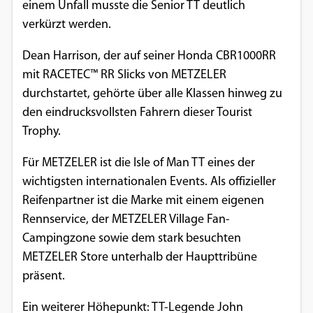
einem Unfall musste die Senior TT deutlich
Google Maps
verkürzt werden.
Anbieter:
Dean Harrison, der auf seiner Honda CBR1000RR
Google
mit RACETEC™ RR Slicks von METZELER
durchstartet, gehörte über alle Klassen hinweg zu
den eindrucksvollsten Fahrern dieser Tourist
Trophy.
Für METZELER ist die Isle of Man TT eines der
wichtigsten internationalen Events. Als offizieller
Reifenpartner ist die Marke mit einem eigenen
Rennservice, der METZELER Village Fan-
Campingzone sowie dem stark besuchten
METZELER Store unterhalb der Haupttribüne
präsent.
Ein weiterer Höhepunkt: TT-Legende John