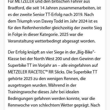
Für METZELER und den britischen Fahrer aus
Einverständnis-Optionen des Benutzers
Bradford, die seit 14 Jahren zusammenarbeiten, ist
es der zweite Senior TT-Erfolg nach 2019. Nach
Cookie Laufzeit:
1 Jahr
dem Triumph von Davey Todd im Jahr 2024 ist es
für den Reifenhersteller gleichzeitig der zweite Sieg
in Folge in dieser Kategorie. 2025 war die
Veranstaltung wetterbedingt abgesagt worden.
EXTERNE MEDIEN
Um Inhalte von Videoplattformen und
Der Erfolg knüpft an vier Siege in der „Big-Bike“-
Social Media Plattformen anzeigen zu
Klasse bei der North West 200 und den Gewinn der
können, werden von diesen externen
Superbike TT im Vorjahr an – alle eingefahren auf
Medien Cookies gesetzt.
METZELER RACETEC™ RR Slicks. Die Superbike TT
gehörte 2025 zu den wenigen Rennen, die
YouTube
ausgetragen wurden. Während in der
Trainingswoche dieses Jahr bei idealen
Bedingungen gefahren werden konnte, war die
Vimeo
Rennwoche von schlechtem Wetter geprägt. Nach