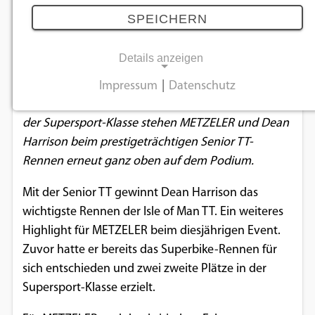
erneut die Senior TT
SPEICHERN
09.06.2026
Details anzeigen
Nach einer starken Woche mit dem Sieg im ersten
Impressum
|
Datenschutz
NOTWENDIGE COOKIES
Superbike-Rennen sowie zwei zweiten Plätzen in
der Supersport-Klasse stehen METZELER und Dean
Notwendige Cookies ermöglichen
Harrison beim prestigeträchtigen Senior TT-
grundlegende Funktionen und sind für die
Rennen erneut ganz oben auf dem Podium.
einwandfreie Funktion der Website
erforderlich.
Mit der Senior TT gewinnt Dean Harrison das
wichtigste Rennen der Isle of Man TT. Ein weiteres
Einverständnis-Cookie
Highlight für METZELER beim diesjährigen Event.
Zuvor hatte er bereits das Superbike-Rennen für
Name:
cookie_consent
sich entschieden und zwei zweite Plätze in der
Supersport-Klasse erzielt.
Zweck:
Dieser Cookie speichert die ausgewählten