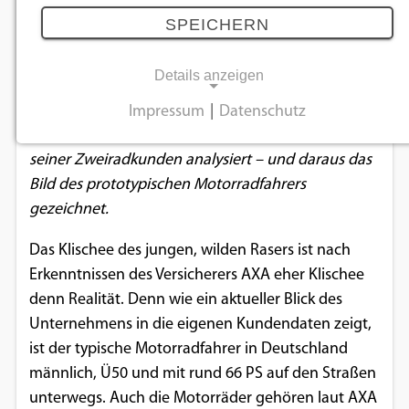
Motorrad unterwegs
SPEICHERN
05.04.2022
Details anzeigen
Das Versicherungsunternehmen AXA hat mal tief in
Impressum
|
Datenschutz
NOTWENDIGE COOKIES
die eigene Kundenkartei geschaut und die Daten
seiner Zweiradkunden analysiert – und daraus das
Notwendige Cookies ermöglichen
Bild des prototypischen Motorradfahrers
grundlegende Funktionen und sind für die
gezeichnet.
einwandfreie Funktion der Website
erforderlich.
Das Klischee des jungen, wilden Rasers ist nach
Erkenntnissen des Versicherers AXA eher Klischee
Einverständnis-Cookie
denn Realität. Denn wie ein aktueller Blick des
Unternehmens in die eigenen Kundendaten zeigt,
Name:
cookie_consent
ist der typische Motorradfahrer in Deutschland
männlich, Ü50 und mit rund 66 PS auf den Straßen
Zweck:
unterwegs. Auch die Motorräder gehören laut AXA
Dieser Cookie speichert die ausgewählten