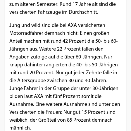
zum älteren Semester: Rund 17 Jahre alt sind die
Einverständnis-Optionen des Benutzers
versicherten Fahrzeuge im Durchschnitt.
Cookie Laufzeit:
1 Jahr
Jung und wild sind die bei AXA versicherten
Motorradfahrer demnach nicht: Einen großen
Anteil machen mit rund 42 Prozent die 50- bis 60-
Jährigen aus. Weitere 22 Prozent fallen den
EXTERNE MEDIEN
Angaben zufolge auf die über 60-Jährigen. Nur
Um Inhalte von Videoplattformen und
knapp dahinter rangierten die 40- bis 50-Jährigen
Social Media Plattformen anzeigen zu
mit rund 20 Prozent. Nur gut jeder Zehnte falle in
können, werden von diesen externen
die Altersgruppe zwischen 30 und 40 Jahren.
Medien Cookies gesetzt.
Junge Fahrer in der Gruppe der unter 30-Jährigen
bilden laut AXA mit fünf Prozent somit die
YouTube
Ausnahme. Eine weitere Ausnahme sind unter den
Versicherten die Frauen: Nur gut 15 Prozent sind
Vimeo
weiblich, der Großteil von 85 Prozent demnach
männlich.