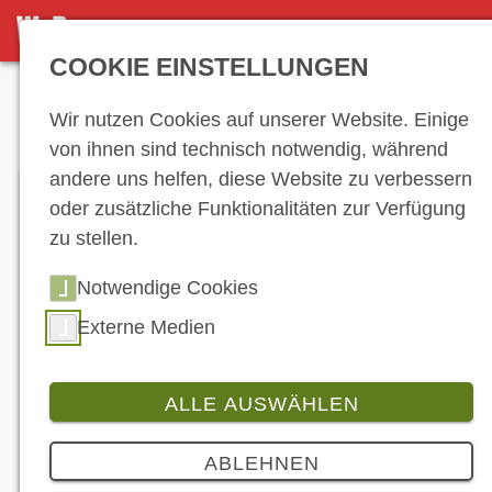
DETAILSEITE
COOKIE EINSTELLUNGEN
Anzeige
Wir nutzen Cookies auf unserer Website. Einige
von ihnen sind technisch notwendig, während
andere uns helfen, diese Website zu verbessern
oder zusätzliche Funktionalitäten zur Verfügung
zu stellen.
Notwendige Cookies
Externe Medien
Die Kerndaten aus der AXA-Auswertung auf einen
Blick. So sieht der typische Motorradfahrer heute
aus. (© AXA)
ALLE AUSWÄHLEN
Branche
ABLEHNEN
Männlich, Ü50, mit 66 PS auf älterem