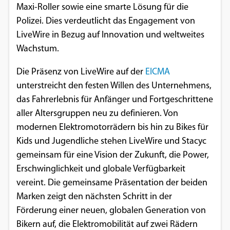
Maxi-Roller sowie eine smarte Lösung für die
Einverständnis-Optionen des Benutzers
Polizei. Dies verdeutlicht das Engagement von
Cookie Laufzeit:
LiveWire in Bezug auf Innovation und weltweites
1 Jahr
Wachstum.
Die Präsenz von LiveWire auf der
EICMA
unterstreicht den festen Willen des Unternehmens,
EXTERNE MEDIEN
das Fahrerlebnis für Anfänger und Fortgeschrittene
Um Inhalte von Videoplattformen und
aller Altersgruppen neu zu definieren. Von
Social Media Plattformen anzeigen zu
modernen Elektromotorrädern bis hin zu Bikes für
können, werden von diesen externen
Kids und Jugendliche stehen LiveWire und Stacyc
Medien Cookies gesetzt.
gemeinsam für eine Vision der Zukunft, die Power,
Erschwinglichkeit und globale Verfügbarkeit
YouTube
vereint. Die gemeinsame Präsentation der beiden
Marken zeigt den nächsten Schritt in der
Vimeo
Förderung einer neuen, globalen Generation von
Bikern auf, die Elektromobilität auf zwei Rädern