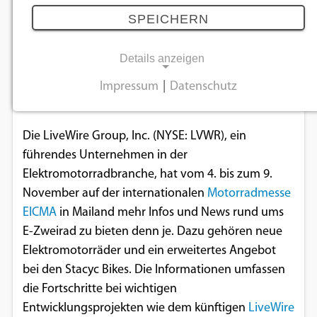
29.10.2025
SPEICHERN
Details anzeigen
LiveWire wird die gesamte Produktpalette inklusive
eines noch leichteren und günstigeren
Impressum
|
Datenschutz
NOTWENDIGE COOKIES
Einstiegsmodell präsentieren.
Notwendige Cookies ermöglichen
Die LiveWire Group, Inc. (NYSE: LVWR), ein
grundlegende Funktionen und sind für die
führendes Unternehmen in der
einwandfreie Funktion der Website
Elektromotorradbranche, hat vom 4. bis zum 9.
erforderlich.
November auf der internationalen
Motorradmesse
EICMA
in Mailand mehr Infos und News rund ums
Einverständnis-Cookie
E-Zweirad zu bieten denn je. Dazu gehören neue
Elektromotorräder und ein erweitertes Angebot
Name:
bei den Stacyc Bikes. Die Informationen umfassen
cookie_consent
die Fortschritte bei wichtigen
Zweck:
Entwicklungsprojekten wie dem künftigen
LiveWire
Dieser Cookie speichert die ausgewählten