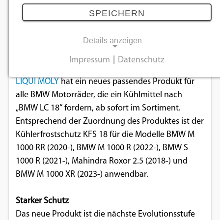
KFS 18
SPEICHERN
13.10.2025
Details anzeigen
Speziell entwickelt für BMW Motorräder.
Impressum
|
Datenschutz
NOTWENDIGE COOKIES
LIQUI MOLY
hat ein neues passendes Produkt für
Notwendige Cookies ermöglichen
alle BMW Motorräder, die ein Kühlmittel nach
grundlegende Funktionen und sind für die
„BMW LC 18“ fordern, ab sofort im Sortiment.
einwandfreie Funktion der Website
Entsprechend der Zuordnung des Produktes ist der
erforderlich.
Kühlerfrostschutz KFS 18 für die Modelle BMW M
1000 RR (2020-), BMW M 1000 R (2022-), BMW S
Einverständnis-Cookie
1000 R (2021-), Mahindra Roxor 2.5 (2018-) und
BMW M 1000 XR (2023-) anwendbar.
Name:
cookie_consent
Starker Schutz
Zweck:
Das neue Produkt ist die nächste Evolutionsstufe
Dieser Cookie speichert die ausgewählten