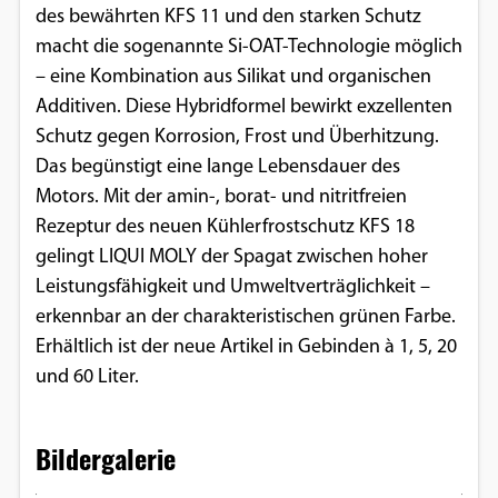
des bewährten KFS 11 und den starken Schutz
Einverständnis-Optionen des Benutzers
macht die sogenannte Si-OAT-Technologie möglich
Cookie Laufzeit:
– eine Kombination aus Silikat und organischen
1 Jahr
Additiven. Diese Hybridformel bewirkt exzellenten
Schutz gegen Korrosion, Frost und Überhitzung.
Das begünstigt eine lange Lebensdauer des
EXTERNE MEDIEN
Motors. Mit der amin-, borat- und nitritfreien
Rezeptur des neuen Kühlerfrostschutz KFS 18
Um Inhalte von Videoplattformen und
gelingt LIQUI MOLY der Spagat zwischen hoher
Social Media Plattformen anzeigen zu
Leistungsfähigkeit und Umweltverträglichkeit –
können, werden von diesen externen
erkennbar an der charakteristischen grünen Farbe.
Medien Cookies gesetzt.
Erhältlich ist der neue Artikel in Gebinden à 1, 5, 20
und 60 Liter.
YouTube
Bildergalerie
Vimeo