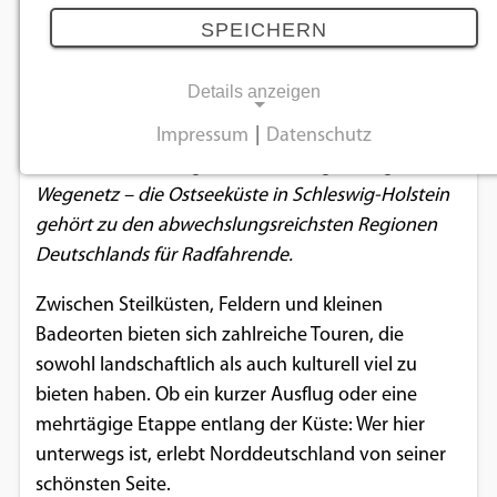
schönsten Strecken an der schleswig-
SPEICHERN
holsteinischen Ostsee
04.11.2025
Details anzeigen
Impressum
|
Datenschutz
NOTWENDIGE COOKIES
Sanfte Wellen, salzige Luft und ein gut ausgebautes
Wegenetz – die Ostseeküste in Schleswig-Holstein
Notwendige Cookies ermöglichen
gehört zu den abwechslungsreichsten Regionen
grundlegende Funktionen und sind für die
Deutschlands für Radfahrende.
einwandfreie Funktion der Website
erforderlich.
Zwischen Steilküsten, Feldern und kleinen
Badeorten bieten sich zahlreiche Touren, die
Einverständnis-Cookie
sowohl landschaftlich als auch kulturell viel zu
bieten haben. Ob ein kurzer Ausflug oder eine
Name:
cookie_consent
mehrtägige Etappe entlang der Küste: Wer hier
unterwegs ist, erlebt Norddeutschland von seiner
Zweck:
schönsten Seite.
Dieser Cookie speichert die ausgewählten