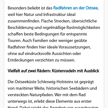
Einverständnis-Optionen des Benutzers
Besonders beliebt ist das
Radfahren an der Ostsee
,
weil hier Natur und Infrastruktur ideal
Cookie Laufzeit:
1 Jahr
zusammenfinden. Flache Strecken, übersichtliche
Beschilderung und regelmäßige Rastmöglichkeiten
schaffen beste Bedingungen für entspannte
Touren. Auch Familien oder weniger geübte
EXTERNE MEDIEN
Radfahrer finden hier ideale Voraussetzungen,
Um Inhalte von Videoplattformen und
ohne auf eindrucksvolle Aussichten oder
Social Media Plattformen anzeigen zu
Entdeckungen verzichten zu müssen.
können, werden von diesen externen
Medien Cookies gesetzt.
Vielfalt auf zwei Rädern: Küstenradeln mit Ausblick
Die Ostseeküste Schleswig-Holsteins ist geprägt
YouTube
von maritimer Weite, historischen Seebädern und
versteckten Naturpfaden. Wer mit dem Rad
Vimeo
unterwegs ist, erlebt diese Elemente aus erster