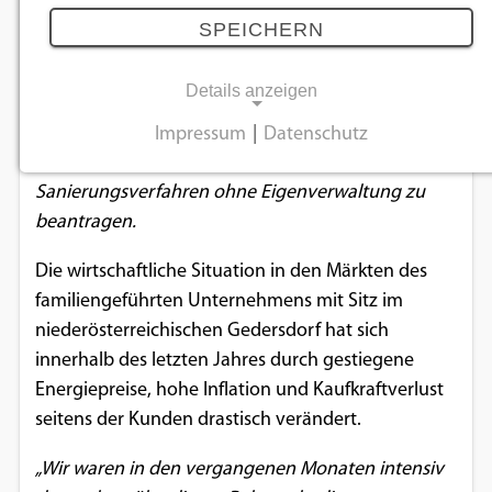
Sanierungsverfahren
SPEICHERN
06.09.2023
Details anzeigen
Die KSR Group GmbH gab in einer Pressemeldung
Impressum
|
Datenschutz
NOTWENDIGE COOKIES
bekannt heute, den 6.9.2023, ein gerichtliches
Sanierungsverfahren ohne Eigenverwaltung zu
Notwendige Cookies ermöglichen
beantragen.
grundlegende Funktionen und sind für die
einwandfreie Funktion der Website
Die wirtschaftliche Situation in den Märkten des
erforderlich.
familiengeführten Unternehmens mit Sitz im
niederösterreichischen Gedersdorf hat sich
Einverständnis-Cookie
innerhalb des letzten Jahres durch gestiegene
Energiepreise, hohe Inflation und Kaufkraftverlust
Name:
cookie_consent
seitens der Kunden drastisch verändert.
Zweck:
„Wir waren in den vergangenen Monaten intensiv
Dieser Cookie speichert die ausgewählten