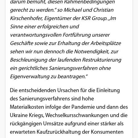
darum bemüht, diesen Rahmenbedingungen
Einverständnis-Optionen des Benutzers
gerecht zu werden.“ so Michael und Christian
Kirschenhofer, Eigentümer der KSR Group. „Im
Cookie Laufzeit:
1 Jahr
Sinne einer erfolgreichen und
verantwortungsvollen Fortführung unserer
Geschäfte sowie zur Erhaltung der Arbeitsplätze
sehen wir nun dennoch die Notwendigkeit, zur
EXTERNE MEDIEN
Beschleunigung der laufenden Restrukturierung
Um Inhalte von Videoplattformen und
ein gerichtliches Sanierungsverfahren ohne
Social Media Plattformen anzeigen zu
Eigenverwaltung zu beantragen.“
können, werden von diesen externen
Medien Cookies gesetzt.
Die entscheidenden Ursachen für die Einleitung
des Sanierungsverfahrens sind hohe
YouTube
Materialkosten infolge der Pandemie und dann des
Ukraine Kriegs, Wechselkursschwankungen und die
rückgängigen Umsätze aufgrund einer stärker als
Vimeo
erwarteten Kaufzurückhaltung der Konsumenten