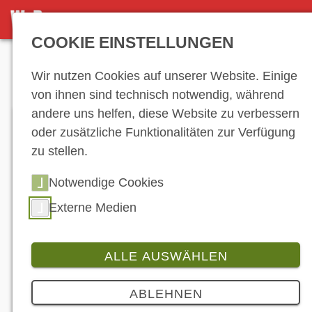
DETAILSEITE
COOKIE EINSTELLUNGEN
Anzeige
Wir nutzen Cookies auf unserer Website. Einige
von ihnen sind technisch notwendig, während
andere uns helfen, diese Website zu verbessern
oder zusätzliche Funktionalitäten zur Verfügung
zu stellen.
Notwendige Cookies
Externe Medien
Ninja H2 Carbon, Modelljahrgang 2020. (©
Kawasaki)
ALLE AUSWÄHLEN
Produkt
ABLEHNEN
Kawasaki: Nimmt H2-Bestellungen