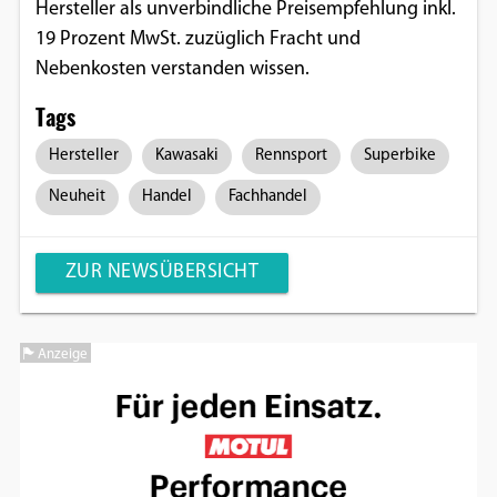
Hersteller als unverbindliche Preisempfehlung inkl.
Google Maps
19 Prozent MwSt. zuzüglich Fracht und
Nebenkosten verstanden wissen.
Anbieter:
Google
Tags
Hersteller
Kawasaki
Rennsport
Superbike
Neuheit
Handel
Fachhandel
ZUR NEWSÜBERSICHT
Anzeige