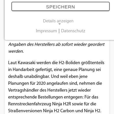
entgegen
SPEICHERN
04.10.2019
Details anzeigen
Die Kompressor-Boliden, die laut Hersteller
Impressum
|
Datenschutz
NOTWENDIGE COOKIES
weitgehend in Handarbeit entstehen, können nach
Angaben des Herstellers ab sofort wieder geordert
Notwendige Cookies ermöglichen
werden.
grundlegende Funktionen und sind für die
einwandfreie Funktion der Website
Laut Kawasaki werden die H2-Boliden größtenteils
erforderlich.
in Handarbeit gefertigt, eine genaue Planung sei
deshalb unabdingbar. Und weil eben jene
Einverständnis-Cookie
Planungen für 2020 angelaufen sind, nehmen die
Vertragshändler des Herstellers jetzt wieder
Name:
cookie_consent
entsprechende Bestellungen entgegen: Für das
Rennstreckenfahrzeug Ninja H2R sowie für die
Zweck:
Straßenversionen Ninja H2 Carbon und Ninja H2.
Dieser Cookie speichert die ausgewählten