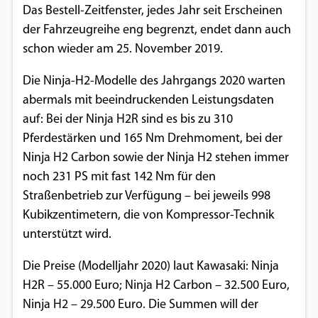
Das Bestell-Zeitfenster, jedes Jahr seit Erscheinen
Einverständnis-Optionen des Benutzers
der Fahrzeugreihe eng begrenzt, endet dann auch
Cookie Laufzeit:
schon wieder am 25. November 2019.
1 Jahr
Die Ninja-H2-Modelle des Jahrgangs 2020 warten
abermals mit beeindruckenden Leistungsdaten
auf: Bei der Ninja H2R sind es bis zu 310
EXTERNE MEDIEN
Pferdestärken und 165 Nm Drehmoment, bei der
Um Inhalte von Videoplattformen und
Ninja H2 Carbon sowie der Ninja H2 stehen immer
Social Media Plattformen anzeigen zu
noch 231 PS mit fast 142 Nm für den
können, werden von diesen externen
Straßenbetrieb zur Verfügung – bei jeweils 998
Medien Cookies gesetzt.
Kubikzentimetern, die von Kompressor-Technik
unterstützt wird.
YouTube
Die Preise (Modelljahr 2020) laut Kawasaki: Ninja
H2R – 55.000 Euro; Ninja H2 Carbon – 32.500 Euro,
Vimeo
Ninja H2 – 29.500 Euro. Die Summen will der