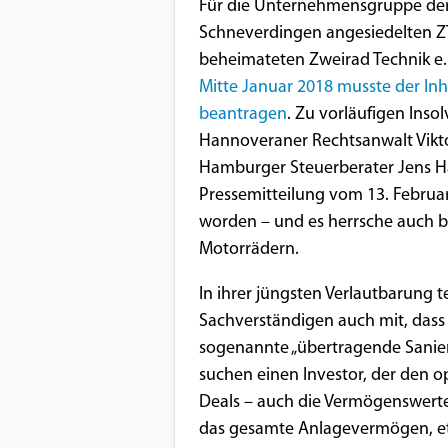
Benutzers
Für die Unternehmensgruppe der
Schneverdingen angesiedelten Z
Cookie
beheimateten Zweirad Technik e.K
Laufzeit:
Mitte Januar 2018 musste der In
1 Jahr
beantragen
. Zu vorläufigen Inso
Hannoveraner Rechtsanwalt Vikto
Hamburger Steuerberater Jens Ham
EXTERNE MEDIEN
Pressemitteilung vom 13. Februar
Um Inhalte von Videoplattformen und
worden – und es herrsche auch 
Social Media Plattformen anzeigen zu
Motorrädern.
können, werden von diesen externen
In ihrer jüngsten Verlautbarung 
Medien Cookies gesetzt.
Sachverständigen auch mit, dass
sogenannte „übertragende Sanieru
YouTube
suchen einen Investor, der den 
Deals – auch die Vermögenswerte
Vimeo
das gesamte Anlagevermögen, e