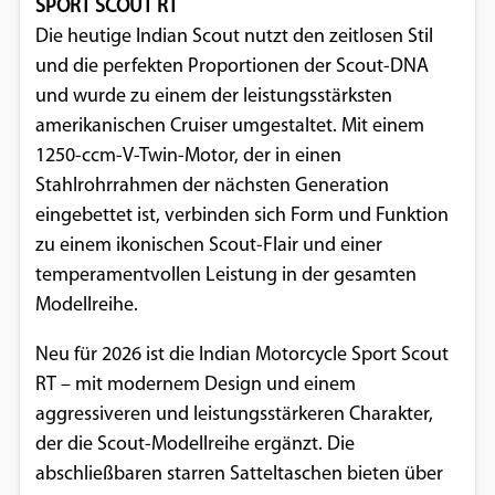
SPORT SCOUT RT
Einverständnis-Optionen des Benutzers
Die heutige Indian Scout nutzt den zeitlosen Stil
und die perfekten Proportionen der Scout-DNA
Cookie Laufzeit:
1 Jahr
und wurde zu einem der leistungsstärksten
amerikanischen Cruiser umgestaltet. Mit einem
1250-ccm-V-Twin-Motor, der in einen
Stahlrohrrahmen der nächsten Generation
EXTERNE MEDIEN
eingebettet ist, verbinden sich Form und Funktion
Um Inhalte von Videoplattformen und
zu einem ikonischen Scout-Flair und einer
Social Media Plattformen anzeigen zu
temperamentvollen Leistung in der gesamten
können, werden von diesen externen
Modellreihe.
Medien Cookies gesetzt.
Neu für 2026 ist die Indian Motorcycle Sport Scout
YouTube
RT – mit modernem Design und einem
aggressiveren und leistungsstärkeren Charakter,
der die Scout-Modellreihe ergänzt. Die
Vimeo
abschließbaren starren Satteltaschen bieten über