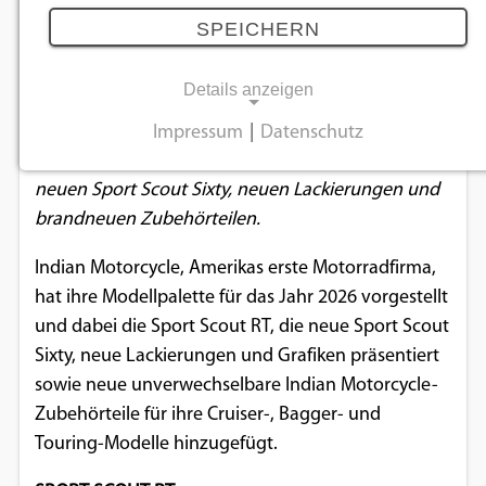
2026
SPEICHERN
15.11.2025
Details anzeigen
Indian Motorcycle präsentiert die Modellreihe für
Impressum
|
Datenschutz
NOTWENDIGE COOKIES
das nächste Jahr mit der neuen Sport Scout RT, der
neuen Sport Scout Sixty, neuen Lackierungen und
Notwendige Cookies ermöglichen
brandneuen Zubehörteilen.
grundlegende Funktionen und sind für die
einwandfreie Funktion der Website
Indian Motorcycle, Amerikas erste Motorradfirma,
erforderlich.
hat ihre Modellpalette für das Jahr 2026 vorgestellt
und dabei die Sport Scout RT, die neue Sport Scout
Einverständnis-Cookie
Sixty, neue Lackierungen und Grafiken präsentiert
sowie neue unverwechselbare Indian Motorcycle-
Name:
cookie_consent
Zubehörteile für ihre Cruiser-, Bagger- und
Touring-Modelle hinzugefügt.
Zweck:
Dieser Cookie speichert die ausgewählten