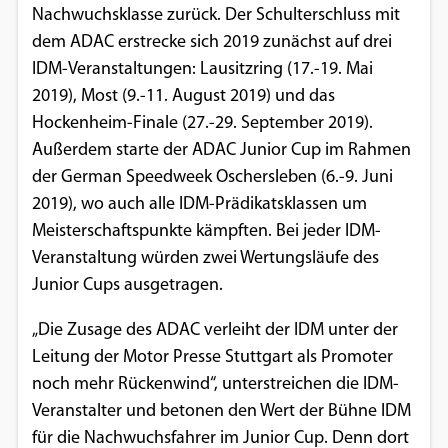
Nachwuchsklasse zurück. Der Schulterschluss mit
Einverständnis-Optionen des Benutzers
dem ADAC erstrecke sich 2019 zunächst auf drei
Cookie Laufzeit:
IDM-Veranstaltungen: Lausitzring (17.-19. Mai
1 Jahr
2019), Most (9.-11. August 2019) und das
Hockenheim-Finale (27.-29. September 2019).
Außerdem starte der ADAC Junior Cup im Rahmen
EXTERNE MEDIEN
der German Speedweek Oschersleben (6.-9. Juni
2019), wo auch alle IDM-Prädikatsklassen um
Um Inhalte von Videoplattformen und
Meisterschaftspunkte kämpften. Bei jeder IDM-
Social Media Plattformen anzeigen zu
Veranstaltung würden zwei Wertungsläufe des
können, werden von diesen externen
Junior Cups ausgetragen.
Medien Cookies gesetzt.
„Die Zusage des ADAC verleiht der IDM unter der
YouTube
Leitung der Motor Presse Stuttgart als Promoter
noch mehr Rückenwind“, unterstreichen die IDM-
Vimeo
Veranstalter und betonen den Wert der Bühne IDM
für die Nachwuchsfahrer im Junior Cup. Denn dort