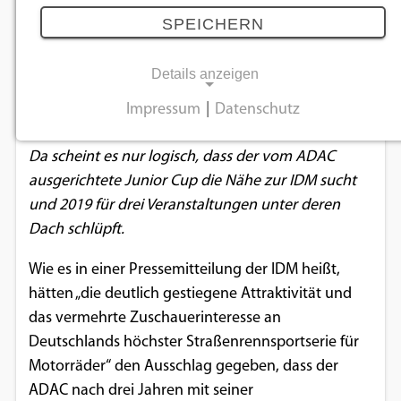
Cup zurück
SPEICHERN
23.11.2018
Details anzeigen
Namhafte Straßenrennsportserien unter deutscher
Impressum
|
Datenschutz
NOTWENDIGE COOKIES
Flagge muss man inzwischen mit der Lupe suchen.
Da scheint es nur logisch, dass der vom ADAC
Notwendige Cookies ermöglichen
ausgerichtete Junior Cup die Nähe zur IDM sucht
grundlegende Funktionen und sind für die
und 2019 für drei Veranstaltungen unter deren
einwandfreie Funktion der Website
Dach schlüpft.
erforderlich.
Wie es in einer Pressemitteilung der IDM heißt,
Einverständnis-Cookie
hätten „die deutlich gestiegene Attraktivität und
das vermehrte Zuschauerinteresse an
Name:
cookie_consent
Deutschlands höchster Straßenrennsportserie für
Motorräder“ den Ausschlag gegeben, dass der
Zweck:
ADAC nach drei Jahren mit seiner
Dieser Cookie speichert die ausgewählten