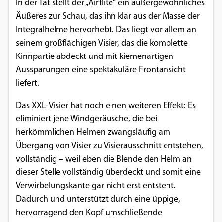
In der Tat stellt der „Airflite“ ein außergewöhnliches
Einverständnis-Optionen des Benutzers
Äußeres zur Schau, das ihn klar aus der Masse der
Integralhelme hervorhebt. Das liegt vor allem an
Cookie Laufzeit:
1 Jahr
seinem großflächigen Visier, das die komplette
Kinnpartie abdeckt und mit kiemenartigen
Aussparungen eine spektakuläre Frontansicht
liefert.
EXTERNE MEDIEN
Um Inhalte von Videoplattformen und
Das XXL-Visier hat noch einen weiteren Effekt: Es
Social Media Plattformen anzeigen zu
eliminiert jene Windgeräusche, die bei
können, werden von diesen externen
herkömmlichen Helmen zwangsläufig am
Medien Cookies gesetzt.
Übergang von Visier zu Visierausschnitt entstehen,
vollständig – weil eben die Blende den Helm an
YouTube
dieser Stelle vollständig überdeckt und somit eine
Verwirbelungskante gar nicht erst entsteht.
Dadurch und unterstützt durch eine üppige,
Vimeo
hervorragend den Kopf umschließende