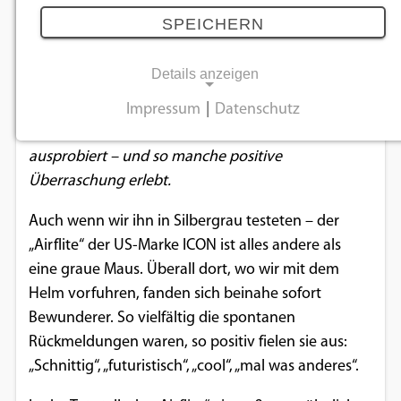
Effekt
SPEICHERN
17.08.2018
Details anzeigen
Wir haben den ungewöhnlich designten
Impressum
|
Datenschutz
NOTWENDIGE COOKIES
Integralhelm „Airflite” des US-Herstellers ICON
ausprobiert – und so manche positive
Notwendige Cookies ermöglichen
Überraschung erlebt.
grundlegende Funktionen und sind für die
einwandfreie Funktion der Website
Auch wenn wir ihn in Silbergrau testeten – der
erforderlich.
„Airflite“ der US-Marke ICON ist alles andere als
eine graue Maus. Überall dort, wo wir mit dem
Einverständnis-Cookie
Helm vorfuhren, fanden sich beinahe sofort
Bewunderer. So vielfältig die spontanen
Name:
cookie_consent
Rückmeldungen waren, so positiv fielen sie aus:
„Schnittig“, „futuristisch“, „cool“, „mal was anderes“.
Zweck:
Dieser Cookie speichert die ausgewählten