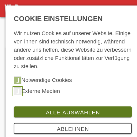
DETAILSEITE
COOKIE EINSTELLUNGEN
Anzeige
Wir nutzen Cookies auf unserer Website. Einige
von ihnen sind technisch notwendig, während
andere uns helfen, diese Website zu verbessern
oder zusätzliche Funktionalitäten zur Verfügung
zu stellen.
Notwendige Cookies
Externe Medien
Der EK3 von Horwin fährt im Juli in einer Standard-
(re.) und einer Deluxe-Version (li.) vor. (© Horwin)
ALLE AUSWÄHLEN
Produkt
4 Bilder
ABLEHNEN
Horwin EK3: Der E-Roller mit dem