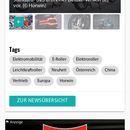
Standard- (re.) und einer Deluxe-Version (li.)
LE
vor. (© Horwin)
Ho
Tags
Elektromobilität
E-Roller
Elektroroller
Leichtkraftroller
Neuheit
Österreich
China
Vertrieb
Europa
Horwin
ZUR NEWSÜBERSICHT
Anzeige