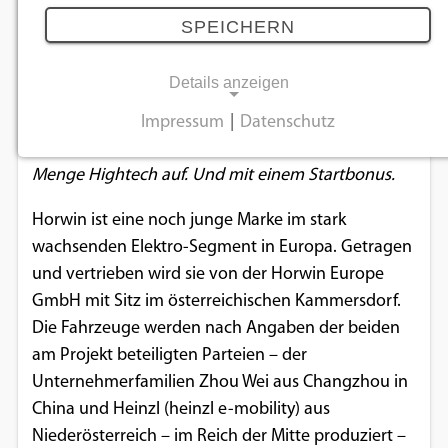
„Wisch“-Start
SPEICHERN
22.06.2020
Details anzeigen
Der neue Elektro-Leichtkraftroller aus chinesisch-
Impressum
|
Datenschutz
NOTWENDIGE COOKIES
österreichischer Co-Produktion wartet mit jeder
Menge Hightech auf. Und mit einem Startbonus.
Notwendige Cookies ermöglichen
grundlegende Funktionen und sind für die
Horwin ist eine noch junge Marke im stark
einwandfreie Funktion der Website
wachsenden Elektro-Segment in Europa. Getragen
erforderlich.
und vertrieben wird sie von der Horwin Europe
GmbH mit Sitz im österreichischen Kammersdorf.
Einverständnis-Cookie
Die Fahrzeuge werden nach Angaben der beiden
am Projekt beteiligten Parteien – der
Name:
cookie_consent
Unternehmerfamilien Zhou Wei aus Changzhou in
China und Heinzl (heinzl e-mobility) aus
Zweck:
Niederösterreich – im Reich der Mitte produziert –
Dieser Cookie speichert die ausgewählten