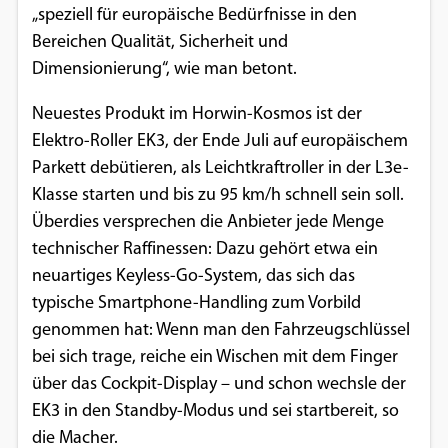
„speziell für europäische Bedürfnisse in den
Einverständnis-Optionen des Benutzers
Bereichen Qualität, Sicherheit und
Cookie Laufzeit:
Dimensionierung“, wie man betont.
1 Jahr
Neuestes Produkt im Horwin-Kosmos ist der
Elektro-Roller EK3, der Ende Juli auf europäischem
Parkett debütieren, als Leichtkraftroller in der L3e-
EXTERNE MEDIEN
Klasse starten und bis zu 95 km/h schnell sein soll.
Um Inhalte von Videoplattformen und
Überdies versprechen die Anbieter jede Menge
Social Media Plattformen anzeigen zu
technischer Raffinessen: Dazu gehört etwa ein
können, werden von diesen externen
neuartiges Keyless-Go-System, das sich das
Medien Cookies gesetzt.
typische Smartphone-Handling zum Vorbild
genommen hat: Wenn man den Fahrzeugschlüssel
YouTube
bei sich trage, reiche ein Wischen mit dem Finger
über das Cockpit-Display – und schon wechsle der
Vimeo
EK3 in den Standby-Modus und sei startbereit, so
die Macher.