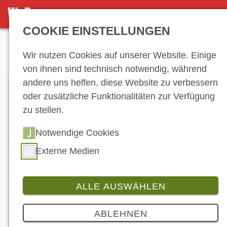
DETAILSEITE
COOKIE EINSTELLUNGEN
Anzeige
Wir nutzen Cookies auf unserer Website. Einige
von ihnen sind technisch notwendig, während
andere uns helfen, diese Website zu verbessern
oder zusätzliche Funktionalitäten zur Verfügung
zu stellen.
Notwendige Cookies
Externe Medien
Sondermodell der Honda CB1100 RS nur UK: Die
5Four. (© Honda)
ALLE AUSWÄHLEN
Produkt
5 Bilder
ABLEHNEN
Honda UK bringt Sondermodell der