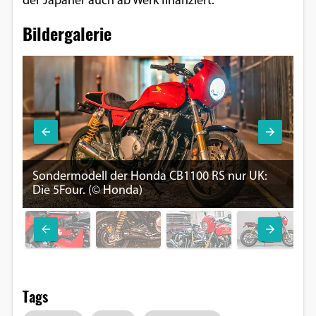
der Japaner auch ab Werk finanziert.
Bildergalerie
Re
Sondermodell der Honda CB1100 RS nur UK:
Cu
Die 5Four. (© Honda)
CB
Tags