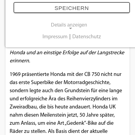
CB1100 RS auf die Straße
SPEICHERN
18.09.2019
Details anzeigen
Die limitierte Serie aus der Hand des Customizers
Impressum
|
Datenschutz
NOTWENDIGE COOKIES
5Four soll an 50 Jahre Reihenvierzylinder im Hause
Honda und an einstige Erfolge auf der Langstrecke
Notwendige Cookies ermöglichen
erinnern.
grundlegende Funktionen und sind für die
einwandfreie Funktion der Website
1969 präsentierte Honda mit der CB 750 nicht nur
erforderlich.
das erste Superbike der Motorradgeschichte,
sondern legte auch den Grundstein für eine lange
Einverständnis-Cookie
und erfolgreiche Ära des Reihenvierzylinders im
Zweiradbau, die bis heute andauert. Honda UK
Name:
cookie_consent
nahm diesen Meilenstein jetzt, 50 Jahre später,
zum Anlass, um eine Art „Gedenk“-Bike auf die
Zweck:
Räder zu stellen. Als Basis dient der aktuelle
Dieser Cookie speichert die ausgewählten