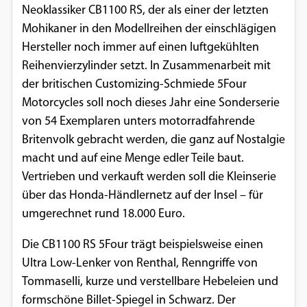
Neoklassiker CB1100 RS, der als einer der letzten
Einverständnis-Optionen des Benutzers
Mohikaner in den Modellreihen der einschlägigen
Cookie Laufzeit:
Hersteller noch immer auf einen luftgekühlten
1 Jahr
Reihenvierzylinder setzt. In Zusammenarbeit mit
der britischen Customizing-Schmiede 5Four
Motorcycles soll noch dieses Jahr eine Sonderserie
EXTERNE MEDIEN
von 54 Exemplaren unters motorradfahrende
Britenvolk gebracht werden, die ganz auf Nostalgie
Um Inhalte von Videoplattformen und
macht und auf eine Menge edler Teile baut.
Social Media Plattformen anzeigen zu
Vertrieben und verkauft werden soll die Kleinserie
können, werden von diesen externen
über das Honda-Händlernetz auf der Insel – für
Medien Cookies gesetzt.
umgerechnet rund 18.000 Euro.
YouTube
Die CB1100 RS 5Four trägt beispielsweise einen
Ultra Low-Lenker von Renthal, Renngriffe von
Vimeo
Tommaselli, kurze und verstellbare Hebeleien und
formschöne Billet-Spiegel in Schwarz. Der