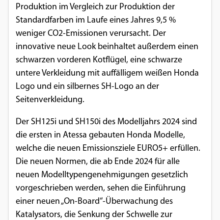
Produktion im Vergleich zur Produktion der
Einverständnis-Optionen des Benutzers
Standardfarben im Laufe eines Jahres 9,5 %
Cookie Laufzeit:
weniger CO2-Emissionen verursacht. Der
1 Jahr
innovative neue Look beinhaltet außerdem einen
schwarzen vorderen Kotflügel, eine schwarze
untere Verkleidung mit auffälligem weißen Honda
EXTERNE MEDIEN
Logo und ein silbernes SH-Logo an der
Seitenverkleidung.
Um Inhalte von Videoplattformen und
Social Media Plattformen anzeigen zu
Der SH125i und SH150i des Modelljahrs 2024 sind
können, werden von diesen externen
die ersten in Atessa gebauten Honda Modelle,
Medien Cookies gesetzt.
welche die neuen Emissionsziele EURO5+ erfüllen.
Die neuen Normen, die ab Ende 2024 für alle
YouTube
neuen Modelltypengenehmigungen gesetzlich
vorgeschrieben werden, sehen die Einführung
Vimeo
einer neuen „On-Board“-Überwachung des
Katalysators, die Senkung der Schwelle zur