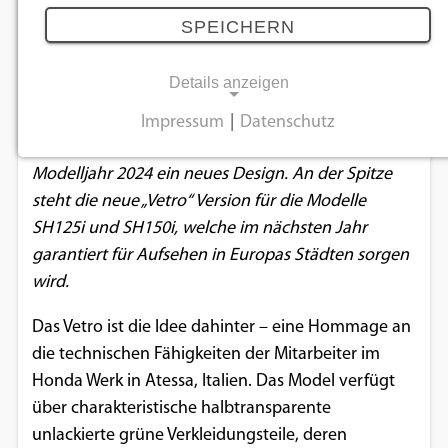
27.03.2024
SPEICHERN
Details anzeigen
Hondas renommierte, kraftstoffeffiziente und
technologisch fortschrittliche SH-Familie –
Impressum
|
Datenschutz
NOTWENDIGE COOKIES
besonders beliebt bei Pendlern – erhält im
Modelljahr 2024 ein neues Design. An der Spitze
Notwendige Cookies ermöglichen
steht die neue „Vetro“ Version für die Modelle
grundlegende Funktionen und sind für die
SH125i und SH150i, welche im nächsten Jahr
einwandfreie Funktion der Website
garantiert für Aufsehen in Europas Städten sorgen
erforderlich.
wird.
Einverständnis-Cookie
Das Vetro ist die Idee dahinter – eine Hommage an
die technischen Fähigkeiten der Mitarbeiter im
Name:
Honda Werk in Atessa, Italien. Das Model verfügt
cookie_consent
über charakteristische halbtransparente
Zweck:
unlackierte grüne Verkleidungsteile, deren
Dieser Cookie speichert die ausgewählten