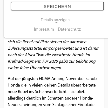
28.11.2019
SPEICHERN
Details anzeigen
Sie ist weder ein Leistungsmonster, noch ein
Glamour-Girl, sie überzeugt vielmehr mit
Impressum
|
Datenschutz
NOTWENDIGE COOKIES
grundsoliden Werten. Vielleicht gerade deshalb hat
sich die Rebel auf Platz sieben der aktuellen
Notwendige Cookies ermöglichen
Zulassungsstatistik emporgearbeitet und ist damit
grundlegende Funktionen und sind für die
nach der Africa Twin die zweitbeste Honda im
einwandfreie Funktion der Website
Kraftrad-Segment. Für 2020 gab’s zur Belohnung
erforderlich.
einige feine Überarbeitungen.
Einverständnis-Cookie
Auf der jüngsten EICMA Anfang November schob
Honda die in vielen kleinen Details überarbeitete
Name:
neue Rebel ins Scheinwerferlicht – sie blieb
cookie_consent
allerdings deutlich im Schatten anderer Honda-
Zweck:
Neuerscheinungen vom Schlage einer Fireblade
Dieser Cookie speichert die ausgewählten