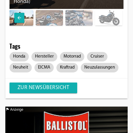
Honda)
Ru
Tags
Honda
Hersteller
Motorrad
Cruiser
Neuheit
EICMA
Kraftrad
Neuzulassungen
ZUR NEWSÜBERSICHT
Anzeige