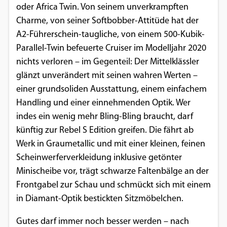
oder Africa Twin. Von seinem unverkrampften
Einverständnis-Optionen des Benutzers
Charme, von seiner Softbobber-Attitüde hat der
Cookie Laufzeit:
A2-Führerschein-taugliche, von einem 500-Kubik-
1 Jahr
Parallel-Twin befeuerte Cruiser im Modelljahr 2020
nichts verloren – im Gegenteil: Der Mittelklässler
glänzt unverändert mit seinen wahren Werten –
EXTERNE MEDIEN
einer grundsoliden Ausstattung, einem einfachem
Handling und einer einnehmenden Optik. Wer
Um Inhalte von Videoplattformen und
indes ein wenig mehr Bling-Bling braucht, darf
Social Media Plattformen anzeigen zu
künftig zur Rebel S Edition greifen. Die fährt ab
können, werden von diesen externen
Werk in Graumetallic und mit einer kleinen, feinen
Medien Cookies gesetzt.
Scheinwerferverkleidung inklusive getönter
Minischeibe vor, trägt schwarze Faltenbälge an der
YouTube
Frontgabel zur Schau und schmückt sich mit einem
in Diamant-Optik bestickten Sitzmöbelchen.
Vimeo
Gutes darf immer noch besser werden – nach