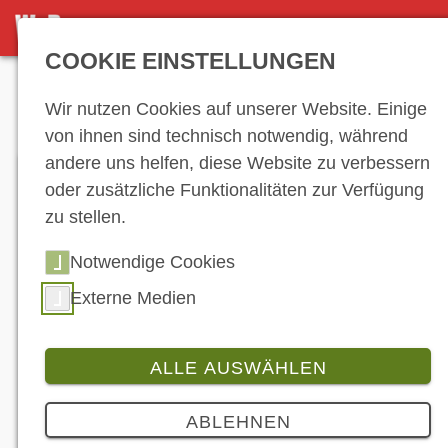
DETAILSEITE
COOKIE EINSTELLUNGEN
Anzeige
Wir nutzen Cookies auf unserer Website. Einige
von ihnen sind technisch notwendig, während
andere uns helfen, diese Website zu verbessern
oder zusätzliche Funktionalitäten zur Verfügung
zu stellen.
Notwendige Cookies
Externe Medien
Cruiser mit soliden Werten: Hondas Rebel 500
bekommt für 2020 einige sanfte Updates. (©
Honda)
ALLE AUSWÄHLEN
Produkt
4 Bilder
ABLEHNEN
Honda: Modellpflege für die Rebel