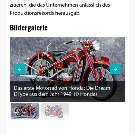
zitieren, die das Unternehmen anlässlich des
Google Maps
Produktionsrekords herausgab.
Anbieter:
Bildergalerie
Google
Da
Das erste Motorrad von Honda: Die Dream
He
DType aus dem Jahr 1949. (© Honda)
H