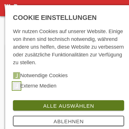
DETAILSEITE
COOKIE EINSTELLUNGEN
Anzeige
Wir nutzen Cookies auf unserer Website. Einige
von ihnen sind technisch notwendig, während
andere uns helfen, diese Website zu verbessern
oder zusätzliche Funktionalitäten zur Verfügung
zu stellen.
Notwendige Cookies
Externe Medien
Das erste Motorrad von Honda: Die Dream DType
aus dem Jahr 1949. (© Honda)
ALLE AUSWÄHLEN
Branche
2 Bilder
ABLEHNEN
Honda feiert Produktion von 400