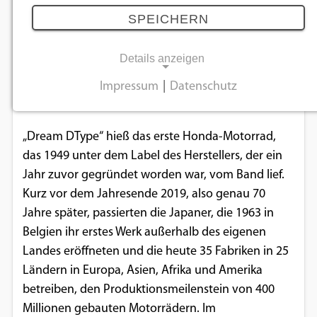
Millionen Motorrädern
SPEICHERN
06.01.2020
Details anzeigen
Nach 70 Jahren Fertigungshistorie passiert der
Impressum
|
Datenschutz
NOTWENDIGE COOKIES
japanische Hersteller einen gewaltigen Meilenstein.
Notwendige Cookies ermöglichen
„Dream DType“ hieß das erste Honda-Motorrad,
grundlegende Funktionen und sind für die
das 1949 unter dem Label des Herstellers, der ein
einwandfreie Funktion der Website
Jahr zuvor gegründet worden war, vom Band lief.
erforderlich.
Kurz vor dem Jahresende 2019, also genau 70
Jahre später, passierten die Japaner, die 1963 in
Einverständnis-Cookie
Belgien ihr erstes Werk außerhalb des eigenen
Landes eröffneten und die heute 35 Fabriken in 25
Name:
cookie_consent
Ländern in Europa, Asien, Afrika und Amerika
betreiben, den Produktionsmeilenstein von 400
Zweck:
Millionen gebauten Motorrädern. Im
Dieser Cookie speichert die ausgewählten