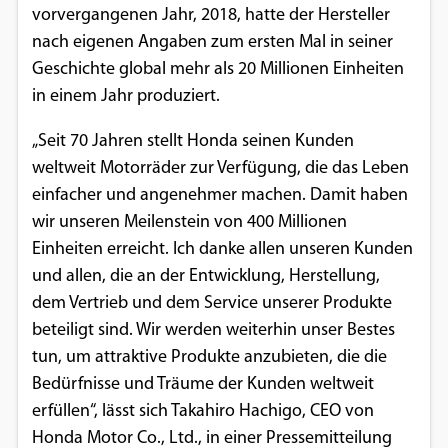
vorvergangenen Jahr, 2018, hatte der Hersteller
Einverständnis-Optionen des Benutzers
nach eigenen Angaben zum ersten Mal in seiner
Cookie Laufzeit:
Geschichte global mehr als 20 Millionen Einheiten
1 Jahr
in einem Jahr produziert.
„Seit 70 Jahren stellt Honda seinen Kunden
weltweit Motorräder zur Verfügung, die das Leben
EXTERNE MEDIEN
einfacher und angenehmer machen. Damit haben
Um Inhalte von Videoplattformen und
wir unseren Meilenstein von 400 Millionen
Social Media Plattformen anzeigen zu
Einheiten erreicht. Ich danke allen unseren Kunden
können, werden von diesen externen
und allen, die an der Entwicklung, Herstellung,
Medien Cookies gesetzt.
dem Vertrieb und dem Service unserer Produkte
beteiligt sind. Wir werden weiterhin unser Bestes
YouTube
tun, um attraktive Produkte anzubieten, die die
Bedürfnisse und Träume der Kunden weltweit
Vimeo
erfüllen“, lässt sich Takahiro Hachigo, CEO von
Honda Motor Co., Ltd., in einer Pressemitteilung