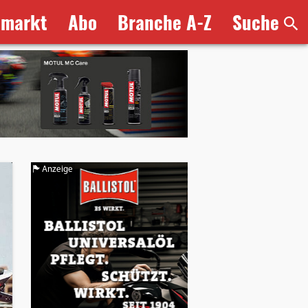
bmarkt
Abo
Branche A-Z
Suche
Anzeige