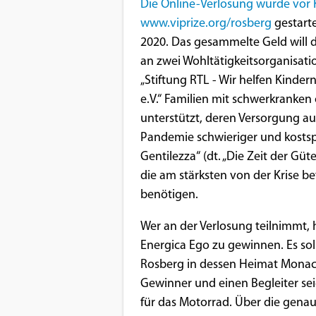
Benutzers
Die Online-Verlosung wurde vor 
www.viprize.org/rosberg
gestarte
Cookie
2020. Das gesammelte Geld will
Laufzeit:
an zwei Wohltätigkeitsorganisati
1 Jahr
„Stiftung RTL - Wir helfen Kinder
e.V.“ Familien mit schwerkranken
unterstützt, deren Versorgung a
EXTERNE MEDIEN
Pandemie schwieriger und kostspie
Um Inhalte von Videoplattformen und
Gentilezza“ (dt. „Die Zeit der Güte
Social Media Plattformen anzeigen zu
die am stärksten von der Krise b
können, werden von diesen externen
benötigen.
Medien Cookies gesetzt.
Wer an der Verlosung teilnimmt,
Energica Ego zu gewinnen. Es so
YouTube
Rosberg in dessen Heimat Monac
Gewinner und einen Begleiter se
Vimeo
für das Motorrad. Über die gen