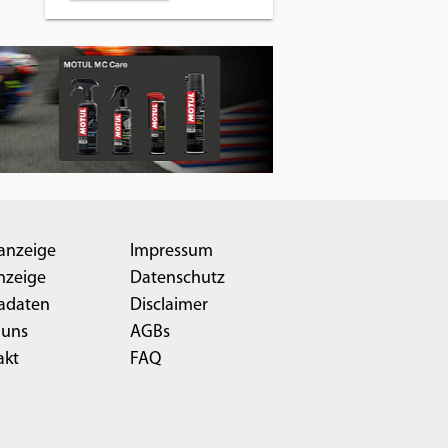
anzeige
Impressum
nzeige
Datenschutz
adaten
Disclaimer
 uns
AGBs
akt
FAQ