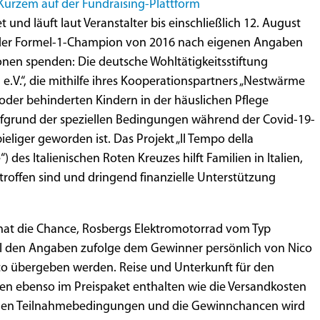
Kurzem auf der Fundraising-Plattform
t und läuft laut Veranstalter bis einschließlich 12. August
 der Formel-1-Champion von 2016 nach eigenen Angaben
onen spenden: Die deutsche Wohltätigkeitsstiftung
n e.V.“, die mithilfe ihres Kooperationspartners „Nestwärme
 oder behinderten Kindern in der häuslichen Pflege
ufgrund der speziellen Bedingungen während der Covid-19-
liger geworden ist. Das Projekt „Il Tempo della
“) des Italienischen Roten Kreuzes hilft Familien in Italien,
etroffen sind und dringend finanzielle Unterstützung
 hat die Chance, Rosbergs Elektromotorrad vom Typ
ll den Angaben zufolge dem Gewinner persönlich von Nico
o übergeben werden. Reise und Unterkunft für den
ien ebenso im Preispaket enthalten wie die Versandkosten
auen Teilnahmebedingungen und die Gewinnchancen wird