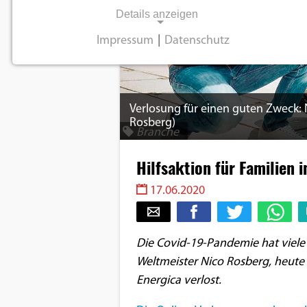
Details anzeigen
Impressum
|
Datenschutz
NOTWENDIGE COOKIES
Notwendige Cookies ermöglichen
grundlegende Funktionen und sind für die
Verlosung für einen guten Zweck: N
einwandfreie Funktion der Website
Rosberg)
Branche
erforderlich.
Hilfsaktion für Familien 
Einverständnis-Cookie
17.06.2020
Name:
cookie_consent
Die Covid-19-Pandemie hat viele 
Zweck:
Weltmeister Nico Rosberg, heute 
Dieser Cookie speichert die
ausgewählten
Energica verlost.
Einverständnis-Optionen des