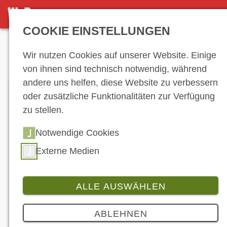
DETAILSEITE
COOKIE EINSTELLUNGEN
Anzeige
Wir nutzen Cookies auf unserer Website. Einige
von ihnen sind technisch notwendig, während
andere uns helfen, diese Website zu verbessern
oder zusätzliche Funktionalitäten zur Verfügung
zu stellen.
Notwendige Cookies
Externe Medien
Findet 2020 nicht statt: Die Fachmesse Eurobike in
Friedrichshafen. (© EUROBIKE Friedrichshafen)
ALLE AUSWÄHLEN
Branche
ABLEHNEN
Fachmesse Eurobike muss vor Corona