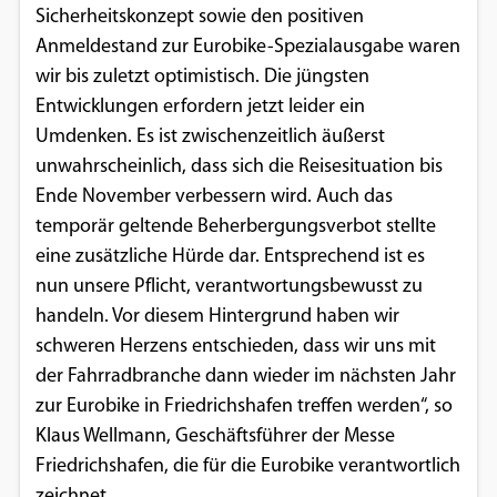
Sicherheitskonzept sowie den positiven
Einverständnis-Optionen des Benutzers
Anmeldestand zur Eurobike-Spezialausgabe waren
Cookie Laufzeit:
wir bis zuletzt optimistisch. Die jüngsten
1 Jahr
Entwicklungen erfordern jetzt leider ein
Umdenken. Es ist zwischenzeitlich äußerst
unwahrscheinlich, dass sich die Reisesituation bis
EXTERNE MEDIEN
Ende November verbessern wird. Auch das
temporär geltende Beherbergungsverbot stellte
Um Inhalte von Videoplattformen und
eine zusätzliche Hürde dar. Entsprechend ist es
Social Media Plattformen anzeigen zu
nun unsere Pflicht, verantwortungsbewusst zu
können, werden von diesen externen
handeln. Vor diesem Hintergrund haben wir
Medien Cookies gesetzt.
schweren Herzens entschieden, dass wir uns mit
der Fahrradbranche dann wieder im nächsten Jahr
YouTube
zur Eurobike in Friedrichshafen treffen werden“, so
Klaus Wellmann, Geschäftsführer der Messe
Vimeo
Friedrichshafen, die für die Eurobike verantwortlich
zeichnet.