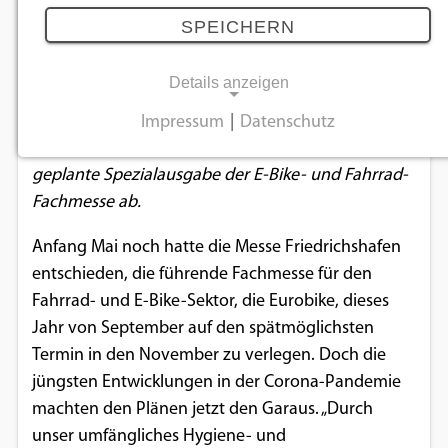
kapitulieren
SPEICHERN
16.10.2020
Details anzeigen
Veranstalter in Friedrichshafen sagen die eigentlich
Impressum
|
Datenschutz
NOTWENDIGE COOKIES
für den Zeitraum 24. bis 26. November 2020
geplante Spezialausgabe der E-Bike- und Fahrrad-
Notwendige Cookies ermöglichen
Fachmesse ab.
grundlegende Funktionen und sind für die
einwandfreie Funktion der Website
Anfang Mai noch hatte die Messe Friedrichshafen
erforderlich.
entschieden, die führende Fachmesse für den
Fahrrad- und E-Bike-Sektor, die Eurobike, dieses
Einverständnis-Cookie
Jahr von September auf den spätmöglichsten
Termin in den November zu verlegen. Doch die
Name:
cookie_consent
jüngsten Entwicklungen in der Corona-Pandemie
machten den Plänen jetzt den Garaus. „Durch
Zweck:
unser umfängliches Hygiene- und
Dieser Cookie speichert die ausgewählten