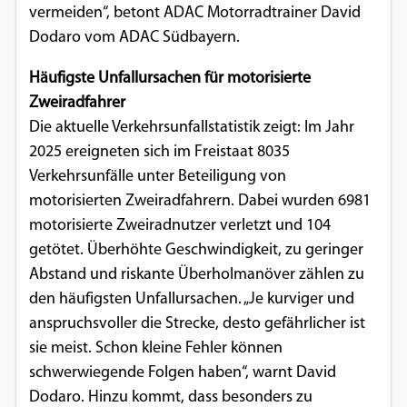
vermeiden“, betont ADAC Motorradtrainer David
Einverständnis-Optionen des Benutzers
Dodaro vom ADAC Südbayern.
Cookie Laufzeit:
Häufigste Unfallursachen für motorisierte
1 Jahr
Zweiradfahrer
Die aktuelle Verkehrsunfallstatistik zeigt: Im Jahr
2025 ereigneten sich im Freistaat 8035
EXTERNE MEDIEN
Verkehrsunfälle unter Beteiligung von
Um Inhalte von Videoplattformen und
motorisierten Zweiradfahrern. Dabei wurden 6981
Social Media Plattformen anzeigen zu
motorisierte Zweiradnutzer verletzt und 104
können, werden von diesen externen
getötet. Überhöhte Geschwindigkeit, zu geringer
Medien Cookies gesetzt.
Abstand und riskante Überholmanöver zählen zu
den häufigsten Unfallursachen. „Je kurviger und
YouTube
anspruchsvoller die Strecke, desto gefährlicher ist
sie meist. Schon kleine Fehler können
Vimeo
schwerwiegende Folgen haben“, warnt David
Dodaro. Hinzu kommt, dass besonders zu