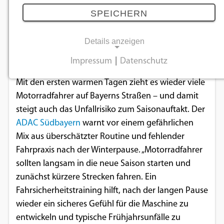
06.03.2026
SPEICHERN
Details anzeigen
Der ADAC Südbayern ruft Motorradfahrer zu
vorsichtigem Saisonstart auf.
Impressum
|
Datenschutz
NOTWENDIGE COOKIES
Mit den ersten warmen Tagen zieht es wieder viele
Notwendige Cookies ermöglichen
Motorradfahrer auf Bayerns Straßen – und damit
grundlegende Funktionen und sind für die
steigt auch das Unfallrisiko zum Saisonauftakt. Der
einwandfreie Funktion der Website
ADAC Südbayern
warnt vor einem gefährlichen
erforderlich.
Mix aus überschätzter Routine und fehlender
Fahrpraxis nach der Winterpause. „Motorradfahrer
Einverständnis-Cookie
sollten langsam in die neue Saison starten und
zunächst kürzere Strecken fahren. Ein
Name:
Fahrsicherheitstraining hilft, nach der langen Pause
cookie_consent
wieder ein sicheres Gefühl für die Maschine zu
Zweck:
entwickeln und typische Frühjahrsunfälle zu
Dieser Cookie speichert die ausgewählten