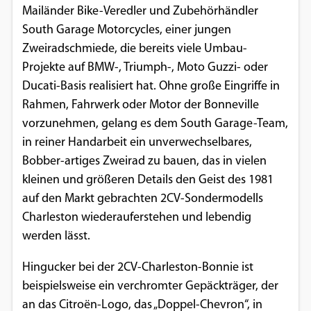
Mailänder Bike-Veredler und Zubehörhändler
Einverständnis-Optionen des Benutzers
South Garage Motorcycles, einer jungen
Cookie Laufzeit:
Zweiradschmiede, die bereits viele Umbau-
1 Jahr
Projekte auf BMW-, Triumph-, Moto Guzzi- oder
Ducati-Basis realisiert hat. Ohne große Eingriffe in
Rahmen, Fahrwerk oder Motor der Bonneville
EXTERNE MEDIEN
vorzunehmen, gelang es dem South Garage-Team,
in reiner Handarbeit ein unverwechselbares,
Um Inhalte von Videoplattformen und
Bobber-artiges Zweirad zu bauen, das in vielen
Social Media Plattformen anzeigen zu
kleinen und größeren Details den Geist des 1981
können, werden von diesen externen
auf den Markt gebrachten 2CV-Sondermodells
Medien Cookies gesetzt.
Charleston wiederauferstehen und lebendig
werden lässt.
YouTube
Hingucker bei der 2CV-Charleston-Bonnie ist
Vimeo
beispielsweise ein verchromter Gepäckträger, der
an das Citroën-Logo, das „Doppel-Chevron“, in