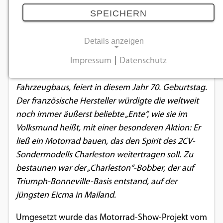
als rollende Hommage an Citroën 2CV
SPEICHERN
Charleston
14.11.2018
Details anzeigen
Impressum
|
Datenschutz
NOTWENDIGE COOKIES
Der Citroën 2CV, zweifellos eine Ikone des
Fahrzeugbaus, feiert in diesem Jahr 70. Geburtstag.
Notwendige Cookies ermöglichen
Der französische Hersteller würdigte die weltweit
grundlegende Funktionen und sind für die
noch immer äußerst beliebte „Ente“, wie sie im
einwandfreie Funktion der Website
Volksmund heißt, mit einer besonderen Aktion: Er
erforderlich.
ließ ein Motorrad bauen, das den Spirit des 2CV-
Sondermodells Charleston weitertragen soll. Zu
Einverständnis-Cookie
bestaunen war der „Charleston“-Bobber, der auf
Name:
Triumph-Bonneville-Basis entstand, auf der
cookie_consent
jüngsten Eicma in Mailand.
Zweck:
Umgesetzt wurde das Motorrad-Show-Projekt vom
Dieser Cookie speichert die ausgewählten