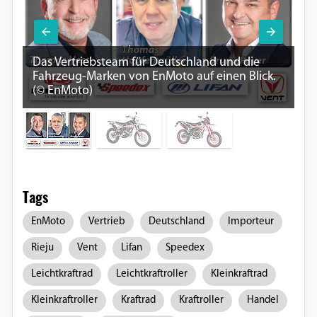
Das Vertriebsteam für Deutschland und die
Im
Fahrzeug-Marken von EnMoto auf einen Blick.
er
(© EnMoto)
En
Tags
EnMoto
Vertrieb
Deutschland
Importeur
Rieju
Vent
Lifan
Speedex
Leichtkraftrad
Leichtkraftroller
Kleinkraftrad
Kleinkraftroller
Kraftrad
Kraftroller
Handel