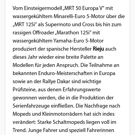
Einverständnis-Optionen des Benutzers
Vom Einsteigermodell „MRT 50 Europa V“ mit
wassergekühltem Minarelli-Euro 5-Motor über die
Cookie Laufzeit:
„MRT 125i“ als Supermoto und Cross bis hin zum
1 Jahr
rassigen Offroader „Marathon 125i“ mit
wassergekühltem Yamaha-Euro 5-Motor
produziert der spanische Hersteller
Rieju
auch
EXTERNE MEDIEN
dieses Jahr wieder eine breite Palette an
Um Inhalte von Videoplattformen und
Modellen für jeden Anspruch. Die Teilnahme an
Social Media Plattformen anzeigen zu
bekannten Enduro-Meisterschaften in Europa
können, werden von diesen externen
sowie an der Rallye Dakar sind wichtige
Medien Cookies gesetzt.
Prüfsteine, aus denen Erfahrungswerte
gewonnen werden, die in die Produktion der
YouTube
Serienfahrzeuge einfließen. Die Nachfrage nach
Mopeds und Kleinmotorrädern hat sich indes
verändert: Starke Schaltmopeds liegen voll im
Vimeo
Trend. Junge Fahrer und speziell Fahrerinnen