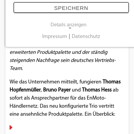
in Deutschland
SPEICHERN
04.04.2022
Details anzeigen
Der langjährige Generalimporteur von Fahrzeugen
Impressum
|
Datenschutz
NOTWENDIGE COOKIES
der Marke Rieju aus Spanien verstärkt aufgrund der
erweiterten Produktpalette und der ständig
Notwendige Cookies ermöglichen
steigenden Nachfrage sein deutsches Vertriebs-
grundlegende Funktionen und sind für die
Team.
einwandfreie Funktion der Website
erforderlich.
Wie das Unternehmen mitteilt, fungieren
Thomas
Hopfenmüller
,
Bruno Payer
und
Thomas Hess
ab
Einverständnis-Cookie
sofort als Ansprechpartner für das EnMoto-
Händlernetz. Das neu konfigurierte Trio vertritt
Name:
cookie_consent
eine ansehnliche Produktpalette. Ein Überblick:
Zweck:
Dieser Cookie speichert die ausgewählten