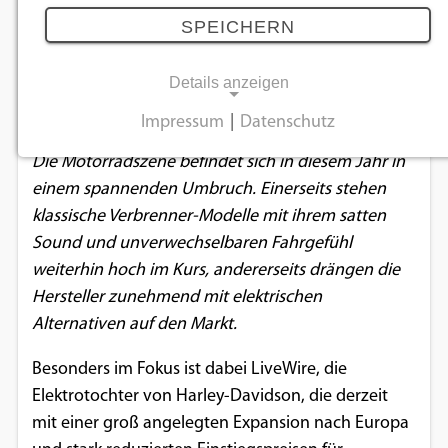
Elektrische Offensive 2025: LiveWire
SPEICHERN
rockt Europa
Details anzeigen
02.09.2025
Impressum
|
Datenschutz
NOTWENDIGE COOKIES
Die Motorradszene befindet sich in diesem Jahr in
Notwendige Cookies ermöglichen
einem spannenden Umbruch. Einerseits stehen
grundlegende Funktionen und sind für die
klassische Verbrenner-Modelle mit ihrem satten
einwandfreie Funktion der Website
Sound und unverwechselbaren Fahrgefühl
erforderlich.
weiterhin hoch im Kurs, andererseits drängen die
Hersteller zunehmend mit elektrischen
Einverständnis-Cookie
Alternativen auf den Markt.
Name:
Besonders im Fokus ist dabei LiveWire, die
cookie_consent
Elektrotochter von Harley-Davidson, die derzeit
mit einer groß angelegten Expansion nach Europa
Zweck:
Dieser Cookie speichert die ausgewählten