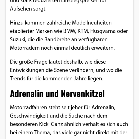
und stark reduzierten Einstiegspreisen für
Einverständnis-Optionen des Benutzers
Aufsehen sorgt.
Cookie Laufzeit:
Hinzu kommen zahlreiche Modellneuheiten
1 Jahr
etablierter Marken wie BMW, KTM, Husqvarna oder
Suzuki, die die Bandbreite an verfügbaren
Motorrädern noch einmal deutlich erweitern.
EXTERNE MEDIEN
Die große Frage lautet deshalb, wie diese
Um Inhalte von Videoplattformen und
Entwicklungen die Szene verändern, und wo die
Social Media Plattformen anzeigen zu
Trends für die kommenden Jahre liegen.
können, werden von diesen externen
Medien Cookies gesetzt.
Adrenalin und Nervenkitzel
YouTube
Motorradfahren steht seit jeher für Adrenalin,
Geschwindigkeit und die Suche nach dem
besonderen Kick. Ganz ähnlich verhält es sich auch
Vimeo
bei einem Thema, das viele gar nicht direkt mit der