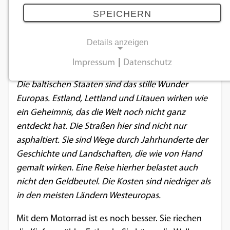
Eine Reise durch den Charme der
SPEICHERN
Ostsee
Details anzeigen
17.08.2025
Impressum
|
Datenschutz
NOTWENDIGE COOKIES
Die baltischen Staaten sind das stille Wunder
Notwendige Cookies ermöglichen
Europas. Estland, Lettland und Litauen wirken wie
grundlegende Funktionen und sind für die
ein Geheimnis, das die Welt noch nicht ganz
einwandfreie Funktion der Website
entdeckt hat. Die Straßen hier sind nicht nur
erforderlich.
asphaltiert. Sie sind Wege durch Jahrhunderte der
Geschichte und Landschaften, die wie von Hand
Einverständnis-Cookie
gemalt wirken. Eine Reise hierher belastet auch
nicht den Geldbeutel. Die Kosten sind niedriger als
Name:
in den meisten Ländern Westeuropas.
cookie_consent
Zweck:
Mit dem Motorrad ist es noch besser. Sie riechen
Dieser Cookie speichert die ausgewählten