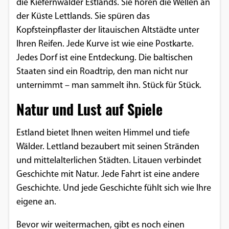
die Kiefernwälder Estlands. Sie hören die Wellen an
Einverständnis-Optionen des Benutzers
der Küste Lettlands. Sie spüren das
Kopfsteinpflaster der litauischen Altstädte unter
Cookie Laufzeit:
Ihren Reifen. Jede Kurve ist wie eine Postkarte.
1 Jahr
Jedes Dorf ist eine Entdeckung. Die baltischen
Staaten sind ein Roadtrip, den man nicht nur
unternimmt – man sammelt ihn. Stück für Stück.
EXTERNE MEDIEN
Natur und Lust auf Spiele
Um Inhalte von Videoplattformen und
Social Media Plattformen anzeigen zu
Estland bietet Ihnen weiten Himmel und tiefe
können, werden von diesen externen
Wälder. Lettland bezaubert mit seinen Stränden
Medien Cookies gesetzt.
und mittelalterlichen Städten. Litauen verbindet
Geschichte mit Natur. Jede Fahrt ist eine andere
YouTube
Geschichte. Und jede Geschichte fühlt sich wie Ihre
eigene an.
Vimeo
Bevor wir weitermachen, gibt es noch einen