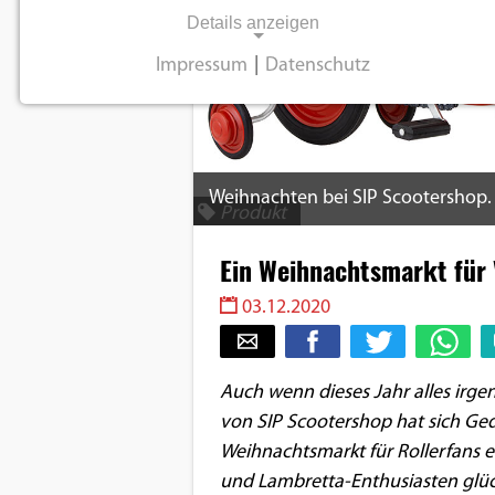
Details anzeigen
Impressum
|
Datenschutz
NOTWENDIGE COOKIES
Notwendige Cookies ermöglichen
grundlegende Funktionen und sind für die
einwandfreie Funktion der Website
Weihnachten bei SIP Scootershop.
Produkt
erforderlich.
Ein Weihnachtsmarkt für
Einverständnis-Cookie
03.12.2020
Name:
cookie_consent
Auch wenn dieses Jahr alles irge
Zweck:
von SIP Scootershop hat sich Ge
Dieser Cookie speichert die
ausgewählten
Weihnachtsmarkt für Rollerfans e
Einverständnis-Optionen des
und Lambretta-Enthusiasten glüc