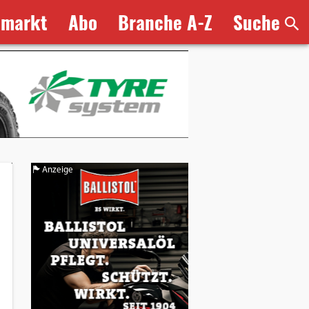
bmarkt
Abo
Branche A-Z
Suche
Anzeige