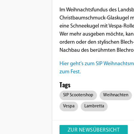
Benutzers
Im Weihnachtsfundus des Landsber
Cookie
Christbaumschmuck-Glaskugel mit
Laufzeit:
eine Schneekugel mit Vespa-Rolle
1 Jahr
Wer mehr ausgeben möchte, kann 
ordern oder den stylischen Blech-
Nachbau des berühmten Blechroll
EXTERNE MEDIEN
Hier geht’s zum SIP Weihnachtsma
Um Inhalte von Videoplattformen und
zum Fest.
Social Media Plattformen anzeigen zu
können, werden von diesen externen
Tags
Medien Cookies gesetzt.
SIP Scootershop
Weihnachten
YouTube
Vespa
Lambretta
Vimeo
ZUR NEWSÜBERSICHT