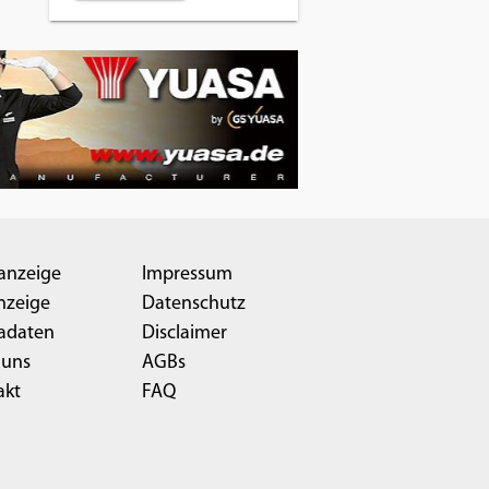
anzeige
Impressum
nzeige
Datenschutz
adaten
Disclaimer
 uns
AGBs
akt
FAQ