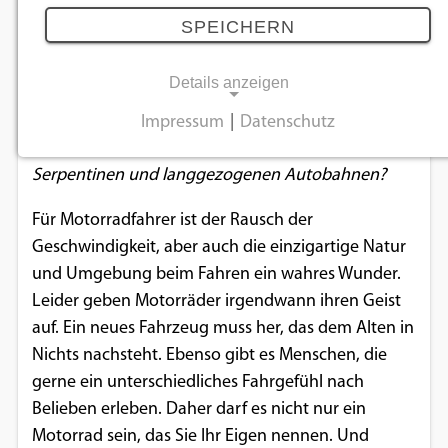
gelingt der Kauf Ihrer Maschine
SPEICHERN
05.12.2019
Details anzeigen
Sie sind auf der Suche nach einem neuen
Impressum
|
Datenschutz
NOTWENDIGE COOKIES
Weggefährten durch enge Gassen, wundervolle
Serpentinen und langgezogenen Autobahnen?
Notwendige Cookies ermöglichen
grundlegende Funktionen und sind für die
Für Motorradfahrer ist der Rausch der
einwandfreie Funktion der Website
Geschwindigkeit, aber auch die einzigartige Natur
erforderlich.
und Umgebung beim Fahren ein wahres Wunder.
Leider geben Motorräder irgendwann ihren Geist
Einverständnis-Cookie
auf. Ein neues Fahrzeug muss her, das dem Alten in
Nichts nachsteht. Ebenso gibt es Menschen, die
Name:
cookie_consent
gerne ein unterschiedliches Fahrgefühl nach
Belieben erleben. Daher darf es nicht nur ein
Zweck:
Motorrad sein, das Sie Ihr Eigen nennen. Und
Dieser Cookie speichert die ausgewählten