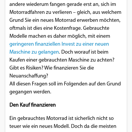
andere wiederum fangen gerade erst an, sich im
Einverständnis-Optionen des Benutzers
Motorradfahren zu verlieren – gleich, aus welchem
Cookie Laufzeit:
Grund Sie ein neues Motorrad erwerben möchten,
1 Jahr
oftmals ist dies eine Kostenfrage. Gebrauchte
Modelle machen es daher möglich, mit einem
geringeren finanziellen Invest zu einer neuen
EXTERNE MEDIEN
Maschine zu gelangen
. Doch worauf ist beim
Kaufen einer gebrauchten Maschine zu achten?
Um Inhalte von Videoplattformen und
Gibt es Risiken? Wie finanzieren Sie die
Social Media Plattformen anzeigen zu
Neuanschaffung?
können, werden von diesen externen
All diesen Fragen soll im Folgenden auf den Grund
Medien Cookies gesetzt.
gegangen werden.
YouTube
Den Kauf finanzieren
Ein gebrauchtes Motorrad ist sicherlich nicht so
Vimeo
teuer wie ein neues Modell. Doch da die meisten