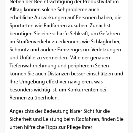
Neben der Beeinträchtigung der Produktivität im
Einverständnis-Optionen des Benutzers
Alltag können solche Sehprobleme auch
erhebliche Auswirkungen auf Personen haben, die
Cookie Laufzeit:
1 Jahr
Sportarten wie Radfahren ausüben. Zunächst
benötigen Sie eine scharfe Sehkraft, um Gefahren
im Straßenverkehr zu erkennen, wie Schlaglöcher,
Schmutz und andere Fahrzeuge, um Verletzungen
EXTERNE MEDIEN
und Unfälle zu vermeiden. Mit einer genauen
Um Inhalte von Videoplattformen und
Tiefenwahrnehmung und peripherem Sehen
Social Media Plattformen anzeigen zu
können Sie auch Distanzen besser einschätzen und
können, werden von diesen externen
Ihre Umgebung effektiver navigieren, was
Medien Cookies gesetzt.
besonders wichtig ist, um Konkurrenten bei
Rennen zu überholen.
YouTube
Angesichts der Bedeutung klarer Sicht für die
Sicherheit und Leistung beim Radfahren, finden Sie
Vimeo
unten hilfreiche Tipps zur Pflege Ihrer