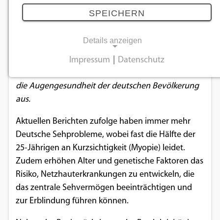
Augengesundheit
SPEICHERN
20.11.2024
Details anzeigen
Da die Häufigkeit von Augenerkrankungen
Impressum
|
Datenschutz
NOTWENDIGE COOKIES
weltweit weiter zunimmt, wirkt sich dies auch auf
die Augengesundheit der deutschen Bevölkerung
Notwendige Cookies ermöglichen
aus.
grundlegende Funktionen und sind für die
einwandfreie Funktion der Website
Aktuellen Berichten zufolge haben immer mehr
erforderlich.
Deutsche Sehprobleme, wobei fast die Hälfte der
25-Jährigen an Kurzsichtigkeit (Myopie) leidet.
Einverständnis-Cookie
Zudem erhöhen Alter und genetische Faktoren das
Risiko, Netzhauterkrankungen zu entwickeln, die
Name:
cookie_consent
das zentrale Sehvermögen beeinträchtigen und
zur Erblindung führen können.
Zweck:
Dieser Cookie speichert die ausgewählten