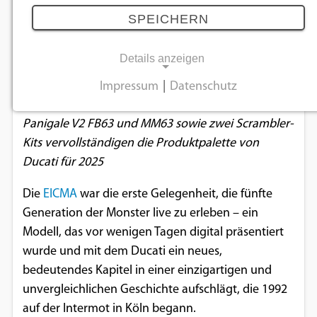
der EICMA
SPEICHERN
14.11.2025
Details anzeigen
Die neue Hypermotard V2, neue Lackierungen für
Impressum
|
Datenschutz
NOTWENDIGE COOKIES
die Panigale- und Streetfighter-Familien, die
Panigale V2 FB63 und MM63 sowie zwei Scrambler-
Notwendige Cookies ermöglichen
Kits vervollständigen die Produktpalette von
grundlegende Funktionen und sind für die
Ducati für 2025
einwandfreie Funktion der Website
erforderlich.
Die
EICMA
war die erste Gelegenheit, die fünfte
Generation der Monster live zu erleben – ein
Einverständnis-Cookie
Modell, das vor wenigen Tagen digital präsentiert
wurde und mit dem Ducati ein neues,
Name:
cookie_consent
bedeutendes Kapitel in einer einzigartigen und
unvergleichlichen Geschichte aufschlägt, die 1992
Zweck:
auf der Intermot in Köln begann.
Dieser Cookie speichert die ausgewählten