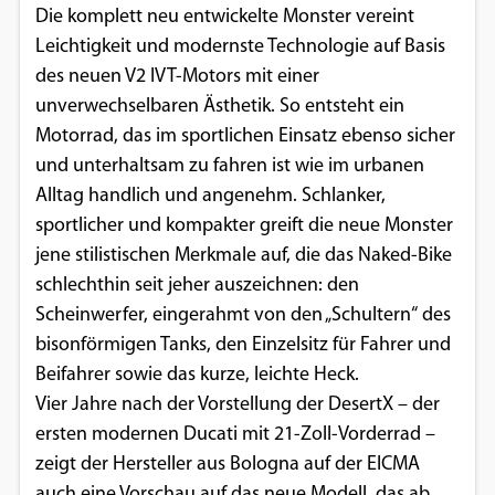
Die komplett neu entwickelte Monster vereint
Einverständnis-Optionen des Benutzers
Leichtigkeit und modernste Technologie auf Basis
Cookie Laufzeit:
des neuen V2 IVT-Motors mit einer
1 Jahr
unverwechselbaren Ästhetik. So entsteht ein
Motorrad, das im sportlichen Einsatz ebenso sicher
und unterhaltsam zu fahren ist wie im urbanen
EXTERNE MEDIEN
Alltag handlich und angenehm. Schlanker,
sportlicher und kompakter greift die neue Monster
Um Inhalte von Videoplattformen und
jene stilistischen Merkmale auf, die das Naked-Bike
Social Media Plattformen anzeigen zu
schlechthin seit jeher auszeichnen: den
können, werden von diesen externen
Scheinwerfer, eingerahmt von den „Schultern“ des
Medien Cookies gesetzt.
bisonförmigen Tanks, den Einzelsitz für Fahrer und
Beifahrer sowie das kurze, leichte Heck.
YouTube
Vier Jahre nach der Vorstellung der DesertX – der
ersten modernen Ducati mit 21-Zoll-Vorderrad –
Vimeo
zeigt der Hersteller aus Bologna auf der EICMA
auch eine Vorschau auf das neue Modell, das ab