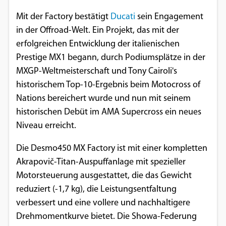
Einverständnis-Optionen des Benutzers
Mit der Factory bestätigt
Ducati
sein Engagement
in der Offroad-Welt. Ein Projekt, das mit der
Cookie Laufzeit:
1 Jahr
erfolgreichen Entwicklung der italienischen
Prestige MX1 begann, durch Podiumsplätze in der
MXGP-Weltmeisterschaft und Tony Cairoli's
historischem Top-10-Ergebnis beim Motocross of
EXTERNE MEDIEN
Nations bereichert wurde und nun mit seinem
Um Inhalte von Videoplattformen und
historischen Debüt im AMA Supercross ein neues
Social Media Plattformen anzeigen zu
Niveau erreicht.
können, werden von diesen externen
Medien Cookies gesetzt.
Die Desmo450 MX Factory ist mit einer kompletten
Akrapovič-Titan-Auspuffanlage mit spezieller
YouTube
Motorsteuerung ausgestattet, die das Gewicht
reduziert (-1,7 kg), die Leistungsentfaltung
verbessert und eine vollere und nachhaltigere
Vimeo
Drehmomentkurve bietet. Die Showa-Federung