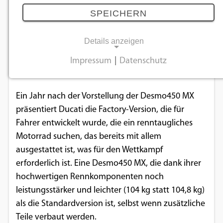
leistungsstärker und kompletter
SPEICHERN
20.01.2026
Details anzeigen
Das rennfertige Motocross-Motorrad aus Borgo
Impressum
|
Datenschutz
NOTWENDIGE COOKIES
Panigale ist ab sofort in Europa verfügbar.
Notwendige Cookies ermöglichen
Ein Jahr nach der Vorstellung der Desmo450 MX
grundlegende Funktionen und sind für die
präsentiert Ducati die Factory-Version, die für
einwandfreie Funktion der Website
Fahrer entwickelt wurde, die ein renntaugliches
erforderlich.
Motorrad suchen, das bereits mit allem
ausgestattet ist, was für den Wettkampf
Einverständnis-Cookie
erforderlich ist. Eine Desmo450 MX, die dank ihrer
hochwertigen Rennkomponenten noch
Name:
cookie_consent
leistungsstärker und leichter (104 kg statt 104,8 kg)
als die Standardversion ist, selbst wenn zusätzliche
Zweck:
Teile verbaut werden.
Dieser Cookie speichert die ausgewählten