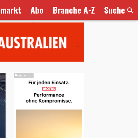
bmarkt
Abo
Branche A-Z
Suche
Anzeige