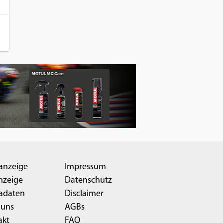
anzeige
Impressum
nzeige
Datenschutz
adaten
Disclaimer
 uns
AGBs
akt
FAQ