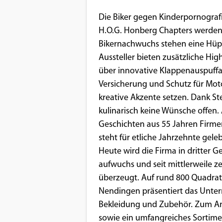
Die Biker gegen Kinderpornografi
Google Maps
H.O.G. Honberg Chapters werden 
Anbieter:
Bikernachwuchs stehen eine Hüpf
Google
Aussteller bieten zusätzliche High
über innovative Klappenauspuffa
Versicherung und Schutz für Mot
kreative Akzente setzen. Dank S
kulinarisch keine Wünsche offen
Geschichten aus 55 Jahren Firmen
steht für etliche Jahrzehnte ge
Heute wird die Firma in dritter G
aufwuchs und seit mittlerweile 
überzeugt. Auf rund 800 Quadrat
Nendingen präsentiert das Unt
Bekleidung und Zubehör. Zum An
sowie ein umfangreiches Sortiment