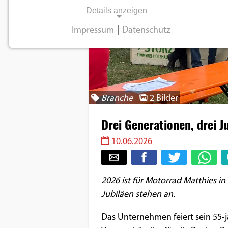
Details anzeigen
Impressum
|
Datenschutz
NOTWENDIGE COOKIES
Notwendige Cookies ermöglichen
grundlegende Funktionen und sind für die
einwandfreie Funktion der Website
Branche
2 Bilder
erforderlich.
Drei Generationen, drei J
Einverständnis-Cookie
10.06.2026
Name:
cookie_consent
2026 ist für Motorrad Matthies i
Zweck:
Jubiläen stehen an.
Dieser Cookie speichert die
ausgewählten
Das Unternehmen feiert sein 55-j
Einverständnis-Optionen des