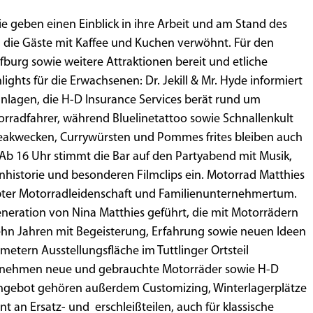
e geben einen Einblick in ihre Arbeit und am Stand des
die Gäste mit Kaffee und Kuchen verwöhnt. Für den
burg sowie weitere Attraktionen bereit und etliche
lights für die Erwachsenen: Dr. Jekill & Mr. Hyde informiert
nlagen, die H-D Insurance Services berät rund um
orradfahrer, während Bluelinetattoo sowie Schnallenkult
teakwecken, Currywürsten und Pommes frites bleiben auch
. Ab 16 Uhr stimmt die Bar auf den Partyabend mit Musik,
historie und besonderen Filmclips ein. Motorrad Matthies
lebter Motorradleidenschaft und Familienunternehmertum.
eneration von Nina Matthies geführt, die mit Motorrädern
zehn Jahren mit Begeisterung, Erfahrung sowie neuen Ideen
metern Ausstellungsfläche im Tuttlinger Ortsteil
ernehmen neue und gebrauchte Motorräder sowie H-D
gebot gehören außerdem Customizing, Winterlagerplätze
 an Ersatz- und erschleißteilen, auch für klassische