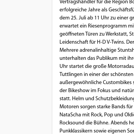
Benutzers
Vertragshändler für die Region
erfolgreiche Jahre als Geschäftsf
Cookie
dem 25. Juli ab 11 Uhr zu einer 
Laufzeit:
erwartet ein Riesenprogramm mi
1 Jahr
geöffneten Türen zu Werkstatt, 
Leidenschaft für H-D V-Twins. De
Mehrere adrenalinhaltige Stuntsh
EXTERNE MEDIEN
unterhalten das Publikum mit ih
Um Inhalte von Videoplattformen und
Uhr startet die große Motorradaus
Social Media Plattformen anzeigen zu
Tuttlingen in einer der schönst
können, werden von diesen externen
außergewöhnliche Custombikes s
Medien Cookies gesetzt.
der Bikeshow im Fokus und natür
statt. Helm und Schutzbekleidun
YouTube
Motoren sorgen starke Bands fü
NataScha mit Rock, Pop und Oldi
Rocksound die Bühne. Abends he
Vimeo
Punkklassikern sowie eigenen Son