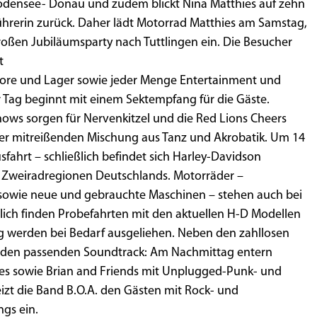
 Bodensee- Donau und zudem blickt Nina Matthies auf zehn
ührerin zurück. Daher lädt Motorrad Matthies am Samstag,
großen Jubiläumsparty nach Tuttlingen ein. Die Besucher
t
Store und Lager sowie jeder Menge Entertainment und
r Tag beginnt mit einem Sektempfang für die Gäste.
ows sorgen für Nervenkitzel und die Red Lions Cheers
rer mitreißenden Mischung aus Tanz und Akrobatik. Um 14
fahrt – schließlich befindet sich Harley-Davidson
en Zweiradregionen Deutschlands. Motorräder –
owie neue und gebrauchte Maschinen – stehen auch bei
lich finden Probefahrten mit den aktuellen H-D Modellen
g werden bei Bedarf ausgeliehen. Neben den zahllosen
r den passenden Soundtrack: Am Nachmittag entern
es sowie Brian and Friends mit Unplugged-Punk- und
izt die Band B.O.A. den Gästen mit Rock- und
gs ein.