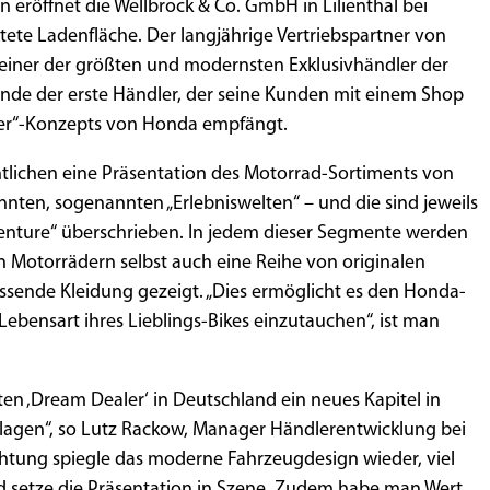
 eröffnet die Wellbrock & Co. GmbH in Lilienthal bei
ete Ladenfläche. Der langjährige Vertriebspartner von
 einer der größten und modernsten Exklusivhändler der
ande der erste Händler, der seine Kunden mit einem Shop
ler“-Konzepts von Honda empfängt.
tlichen eine Präsentation des Motorrad-Sortiments von
nten, sogenannten „Erlebniswelten“ – und die sind jeweils
venture“ überschrieben. In jedem dieser Segmente werden
 Motorrädern selbst auch eine Reihe von originalen
sende Kleidung gezeigt. „Dies ermöglicht es den Honda-
Lebensart ihres Lieblings-Bikes einzutauchen“, ist man
ten ‚Dream Dealer‘ in Deutschland ein neues Kapitel in
agen“, so Lutz Rackow, Manager Händlerentwicklung bei
htung spiegle das moderne Fahrzeugdesign wieder, viel
 setze die Präsentation in Szene. Zudem habe man Wert