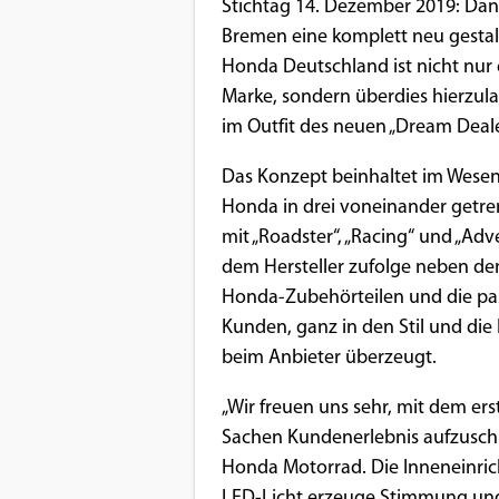
Benutzers
Stichtag 14. Dezember 2019: Dann
Bremen eine komplett neu gestalt
Cookie
Honda Deutschland ist nicht nur
Laufzeit:
Marke, sondern überdies hierzul
1 Jahr
im Outfit des neuen „Dream Dea
Das Konzept beinhaltet im Wesen
EXTERNE MEDIEN
Honda in drei voneinander getren
mit „Roadster“, „Racing“ und „Ad
Um Inhalte von Videoplattformen und
dem Hersteller zufolge neben den
Social Media Plattformen anzeigen zu
Honda-Zubehörteilen und die pas
können, werden von diesen externen
Kunden, ganz in den Stil und die 
Medien Cookies gesetzt.
beim Anbieter überzeugt.
YouTube
„Wir freuen uns sehr, mit dem ers
Sachen Kundenerlebnis aufzuschl
Vimeo
Honda Motorrad. Die Inneneinric
LED-Licht erzeuge Stimmung und