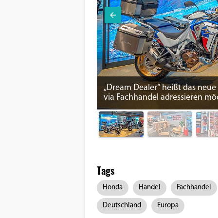
„Dream Dealer“ heißt das neue
via Fachhandel adressieren mö
Tags
Honda
Handel
Fachhandel
Deutschland
Europa