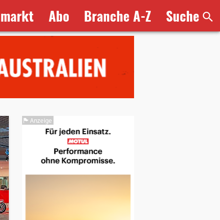
bmarkt
Abo
Branche A-Z
Suche
Anzeige