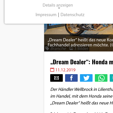
Details anzeigen
Impressum
|
Datenschutz
NOTWENDIGE COOKIES
Notwendige Cookies ermöglichen
grundlegende Funktionen und sind für die
„Dream Dealer“ heißt das neue Ko
einwandfreie Funktion der Website
Fachhandel adressieren möchte. (
Branche
3 Bilder
erforderlich.
„Dream Dealer“: Honda m
Einverständnis-Cookie
11.12.2019
Name:
cookie_consent
Der Händler Wellbrock in Lilienth
Zweck:
im Handel, mit dem Honda seine 
Dieser Cookie speichert die
ausgewählten
„Dream Dealer“ heißt das neue H
Einverständnis-Optionen des