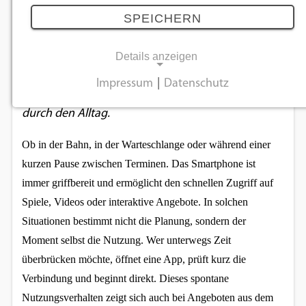
richtig nutzen
SPEICHERN
12.02.2026
Details anzeigen
Impressum
|
Datenschutz
Digitale Unterhaltung begleitet viele Menschen
NOTWENDIGE COOKIES
durch den Alltag.
Notwendige Cookies ermöglichen
grundlegende Funktionen und sind für die
Ob in der Bahn, in der Warteschlange oder während einer 
einwandfreie Funktion der Website
kurzen Pause zwischen Terminen. Das Smartphone ist 
erforderlich.
immer griffbereit und ermöglicht den schnellen Zugriff auf 
Spiele, Videos oder interaktive Angebote. In solchen 
Einverständnis-Cookie
Situationen bestimmt nicht die Planung, sondern der 
Moment selbst die Nutzung. Wer unterwegs Zeit 
Name:
überbrücken möchte, öffnet eine App, prüft kurz die 
cookie_consent
Verbindung und beginnt direkt. Dieses spontane 
Zweck:
Nutzungsverhalten zeigt sich auch bei Angeboten aus dem 
Dieser Cookie speichert die ausgewählten