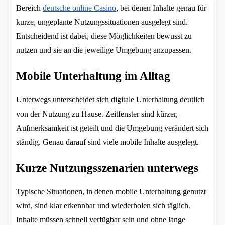
Bereich 
deutsche online Casino
, bei denen Inhalte genau für 
Einverständnis-Optionen des Benutzers
kurze, ungeplante Nutzungssituationen ausgelegt sind. 
Cookie Laufzeit:
Entscheidend ist dabei, diese Möglichkeiten bewusst zu 
1 Jahr
nutzen und sie an die jeweilige Umgebung anzupassen.
Mobile Unterhaltung im Alltag
EXTERNE MEDIEN
Unterwegs unterscheidet sich digitale Unterhaltung deutlich 
Um Inhalte von Videoplattformen und
von der Nutzung zu Hause. Zeitfenster sind kürzer, 
Social Media Plattformen anzeigen zu
Aufmerksamkeit ist geteilt und die Umgebung verändert sich 
können, werden von diesen externen
ständig. Genau darauf sind viele mobile Inhalte ausgelegt.
Medien Cookies gesetzt.
Kurze Nutzungsszenarien unterwegs
YouTube
Typische Situationen, in denen mobile Unterhaltung genutzt 
Vimeo
wird, sind klar erkennbar und wiederholen sich täglich. 
Inhalte müssen schnell verfügbar sein und ohne lange 