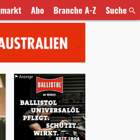
bmarkt
Abo
Branche A-Z
Suche
Anzeige