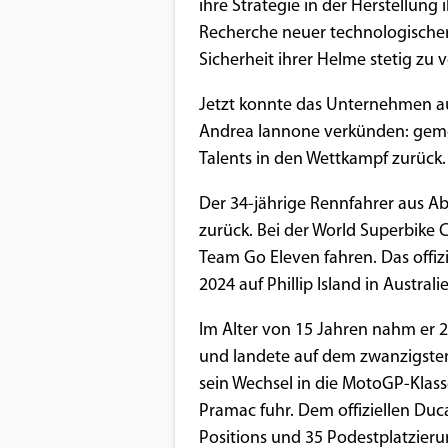
Benutzers
ihre Strategie in der Herstellung
Recherche neuer technologischer
Cookie
Sicherheit ihrer Helme stetig zu 
Laufzeit:
1 Jahr
Jetzt konnte das Unternehmen a
Andrea Iannone verkünden: gemei
Talents in den Wettkampf zurück.
EXTERNE MEDIEN
Der 34-jährige Rennfahrer aus Abr
Um Inhalte von Videoplattformen und
zurück. Bei der World Superbike 
Social Media Plattformen anzeigen zu
Team Go Eleven fahren. Das offiz
können, werden von diesen externen
2024 auf Phillip Island in Australie
Medien Cookies gesetzt.
Im Alter von 15 Jahren nahm er 20
YouTube
und landete auf dem zwanzigsten
sein Wechsel in die MotoGP-Klass
Pramac fuhr. Dem offiziellen Duca
Vimeo
Positions und 35 Podestplatzieru