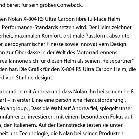
nd bereit für sein großes Comeback.
nen Nolan X-804 RS Ultra Carbon fibre full-face Helm
nd Performance-Standards setzen wird. Der Helm zeichnet
erheit, maximalen Komfort, optimale Passform, absolute
sier, aerodynamischer Finesse sowie innovativem Design.
 ihn zur Oberklasse in der Welt des Motorradrennens
a Iannone sich für diesen Helm als seinen „Reisepartner“
n hat. Die Grafik für den X-804 RS Ultra Carbon Helm, die
d von Starline designt.
llaboration mit Andrea und dass Nolan ihn bei seinem heiß
f – in erster Linie eine persönliche Herausforderung“,
Nolangroup. „Dass die Wahl auf Andrea fiel, spiegelt unser
Rennfahrer zu investieren, mit einem besonderen Fokus auf
den Italienern. Auf der Rennstrecke testen sie unter
heit und Technologie, die Nolan bei seinen Produkten