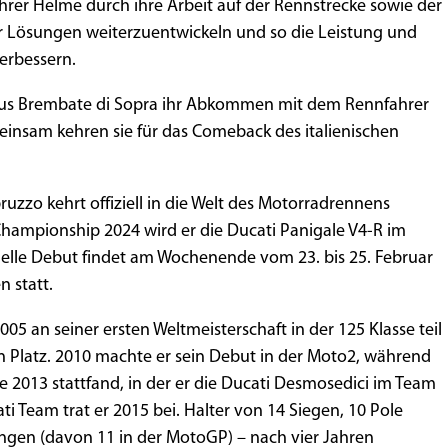
 ihrer Helme durch ihre Arbeit auf der Rennstrecke sowie der
 Lösungen weiterzuentwickeln und so die Leistung und
verbessern.
us Brembate di Sopra ihr Abkommen mit dem Rennfahrer
nsam kehren sie für das Comeback des italienischen
uzzo kehrt offiziell in die Welt des Motorradrennens
Championship 2024 wird er die Ducati Panigale V4-R im
ielle Debut findet am Wochenende vom 23. bis 25. Februar
n statt.
05 an seiner ersten Weltmeisterschaft in der 125 Klasse teil
 Platz. 2010 machte er sein Debut in der Moto2, während
e 2013 stattfand, in der er die Ducati Desmosedici im Team
ti Team trat er 2015 bei. Halter von 14 Siegen, 10 Pole
ngen (davon 11 in der MotoGP) – nach vier Jahren