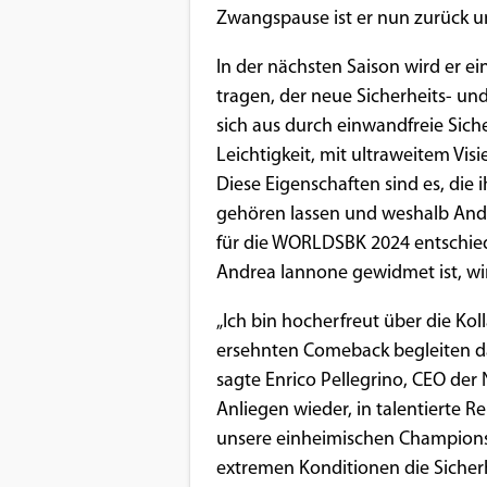
Zwangspause ist er nun zurück u
Google Maps
In der nächsten Saison wird er ei
Anbieter:
tragen, der neue Sicherheits- u
Google
sich aus durch einwandfreie Sich
Leichtigkeit, mit ultraweitem Vi
Diese Eigenschaften sind es, die
gehören lassen und weshalb Andre
für die WORLDSBK 2024 entschiede
Andrea Iannone gewidmet ist, wir
„Ich bin hocherfreut über die Ko
ersehnten Comeback begleiten dar
sagte Enrico Pellegrino, CEO der 
Anliegen wieder, in talentierte 
unsere einheimischen Champions, 
extremen Konditionen die Sicher