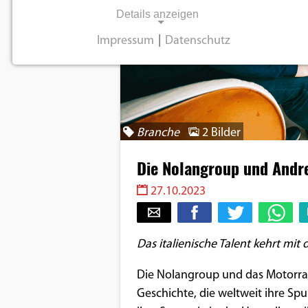
Details anzeigen
Impressum
|
Datenschutz
NOTWENDIGE COOKIES
Notwendige Cookies ermöglichen
grundlegende Funktionen und sind für die
einwandfreie Funktion der Website
Branche
2 Bilder
erforderlich.
Die Nolangroup und Andr
Einverständnis-Cookie
27.10.2023
Name:
cookie_consent
Das italienische Talent kehrt mi
Zweck:
Dieser Cookie speichert die
Die Nolangroup und das Motorra
ausgewählten
Geschichte, die weltweit ihre Spu
Einverständnis-Optionen des