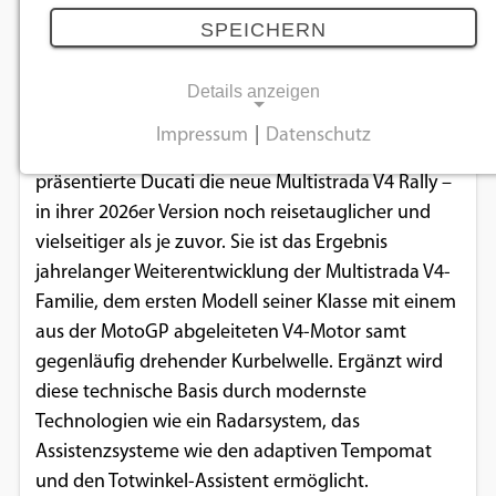
08.10.2025
SPEICHERN
Details anzeigen
Das Motorrad für grenzenlose Entdeckungsreisen.
Impressum
|
Datenschutz
Im Rahmen der Ducati World Première 2026
NOTWENDIGE COOKIES
präsentierte Ducati die neue Multistrada V4 Rally –
Notwendige Cookies ermöglichen
in ihrer 2026er Version noch reisetauglicher und
grundlegende Funktionen und sind für die
vielseitiger als je zuvor. Sie ist das Ergebnis
einwandfreie Funktion der Website
jahrelanger Weiterentwicklung der Multistrada V4-
erforderlich.
Familie, dem ersten Modell seiner Klasse mit einem
aus der MotoGP abgeleiteten V4-Motor samt
Einverständnis-Cookie
gegenläufig drehender Kurbelwelle. Ergänzt wird
diese technische Basis durch modernste
Name:
Technologien wie ein Radarsystem, das
cookie_consent
Assistenzsysteme wie den adaptiven Tempomat
Zweck:
und den Totwinkel-Assistent ermöglicht.
Dieser Cookie speichert die ausgewählten