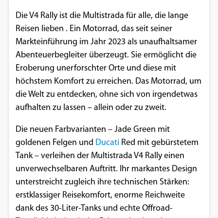
Einverständnis-Optionen des Benutzers
Die V4 Rally ist die Multistrada für alle, die lange
Reisen lieben . Ein Motorrad, das seit seiner
Cookie Laufzeit:
Markteinführung im Jahr 2023 als unaufhaltsamer
1 Jahr
Abenteuerbegleiter überzeugt. Sie ermöglicht die
Eroberung unerforschter Orte und diese mit
höchstem Komfort zu erreichen. Das Motorrad, um
EXTERNE MEDIEN
die Welt zu entdecken, ohne sich von irgendetwas
Um Inhalte von Videoplattformen und
aufhalten zu lassen – allein oder zu zweit.
Social Media Plattformen anzeigen zu
können, werden von diesen externen
Die neuen Farbvarianten – Jade Green mit
Medien Cookies gesetzt.
goldenen Felgen und
Ducati
Red mit gebürstetem
Tank – verleihen der Multistrada V4 Rally einen
YouTube
unverwechselbaren Auftritt. Ihr markantes Design
unterstreicht zugleich ihre technischen Stärken:
erstklassiger Reisekomfort, enorme Reichweite
Vimeo
dank des 30-Liter-Tanks und echte Offroad-