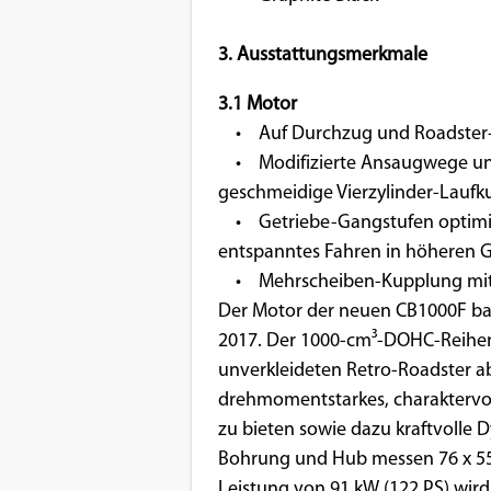
3. Ausstattungsmerkmale
3.1 Motor
• Auf Durchzug und Roadster-Qu
• Modifizierte Ansaugwege und
geschmeidige Vierzylinder-Laufku
• Getriebe-Gangstufen optimier
entspanntes Fahren in höhere
• Mehrscheiben-Kupplung mit 
Der Motor der neuen CB1000F bas
2017. Der 1000-cm³-DOHC-Reihenvi
unverkleideten Retro-Roadster a
drehmomentstarkes, charaktervol
zu bieten sowie dazu kraftvolle
Bohrung und Hub messen 76 x 55,
Leistung von 91 kW (122 PS) wir