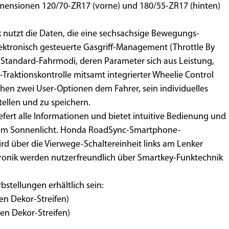
mensionen 120/70-ZR17 (vorne) und 180/55-ZR17 (hinten)
 nutzt die Daten, die eine sechsachsige Bewegungs-
 elektronisch gesteuerte Gasgriff-­Management (Throttle By
te Standard-Fahrmodi, deren Parameter sich aus Leistung,
Traktionskontrolle mitsamt integrierter Wheelie ­Control
n zwei User-­Optionen dem Fahrer, sein individuelles
llen und zu speichern.
iefert alle Informationen und bietet intuitive Bedienung und
llem Sonnenlicht. Honda RoadSync-Smartphone-
wird über die Vierwege-Schaltereinheit links am Lenker
ronik werden nutzerfreundlich über Smartkey-Funktechnik
bstellungen erhältlich sein:
en Dekor-Streifen)
en Dekor-Streifen)