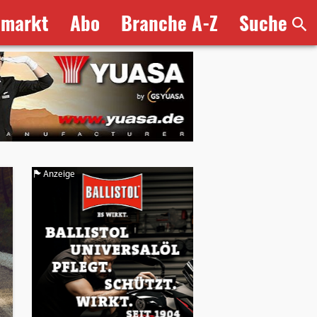
bmarkt
Abo
Branche A-Z
Suche
Anzeige