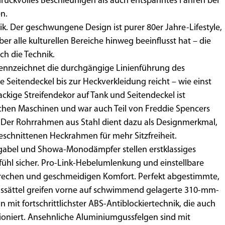
uckvolles Beschleunigen als auch entspanntes Fahren bei
en.
ik. Der geschwungene Design ist purer 80er Jahre-Lifestyle,
ber alle kulturellen Bereiche hinweg beeinflusst hat – die
ch die Technik.
ennzeichnet die durchgängige Linienführung des
 Seitendeckel bis zur Heckverkleidung reicht – wie einst
ckige Streifendekor auf Tank und Seitendeckel ist
ichen Maschinen und war auch Teil von Freddie Spencers
Der Rohrrahmen aus Stahl dient dazu als Designmerkmal,
eschnittenen Heckrahmen für mehr Sitzfreiheit.
bel und Showa-Monodämpfer stellen erstklassiges
fühl sicher. Pro-Link-Hebelumlenkung und einstellbare
rechen und geschmeidigen Komfort. Perfekt abgestimmte,
mssättel greifen vorne auf schwimmend gelagerte 310-mm-
mit fortschrittlichster ABS-Antiblockiertechnik, die auch
ioniert. Ansehnliche Aluminiumgussfelgen sind mit