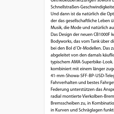
Getriebeübersetzungen sowohl dr
Schnellstraßen-Geschwindigkeit
Und dann ist da natürlich die Opt
der das gesellschaftliche Leben ü
Musik, die Mode und natürlich au
Das Design der neuen CB1000F k
Bodyworks, das vom Tank über die
bei den Bol d´Or-Modellen. Das za
abgeleitet von den damals käufl
typischem AMA-Superbike-Look. 
kombiniert mit einem länger zug
41-mm-Showa-SFF-BP-USD-Telega
Fahrverhalten und bestes Fahrge
Federung unterstützen das Ansp
radial montierte Vierkolben-Bre
Bremsscheiben zu, in Kombination 
in Kurven und Schräglagen funkt