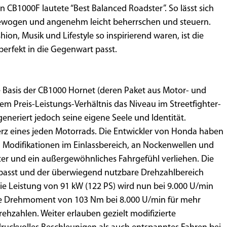
CB1000F lautete “Best Balanced Roadster”. So lässt sich
gewogen und angenehm leicht beherrschen und steuern.
ion, Musik und Lifestyle so inspirierend waren, ist die
erfekt in die Gegenwart passt.
e Basis der CB1000 Hornet (deren Paket aus Motor- und
m Preis-Leistungs-Verhältnis das Niveau im Streetfighter-
eneriert jedoch seine eigene Seele und Identität.
erz eines jeden Motorrads. Die Entwickler von Honda haben
 Modifikationen im Einlassbereich, an Nockenwellen und
er und ein außergewöhnliches Fahrgefühl verliehen. Die
passt und der überwiegend nutzbare Drehzahlbereich
ie Leistung von 91 kW (122 PS) wird nun bei 9.000 U/min
ale Drehmoment von 103 Nm bei 8.000 U/min für mehr
ehzahlen. Weiter erlauben gezielt modifizierte