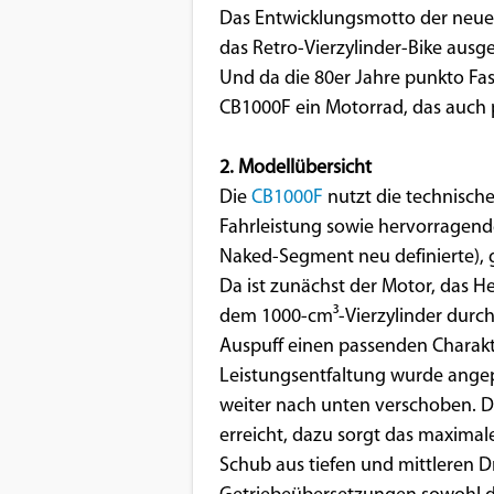
Das Entwicklungsmotto der neuen 
Google Maps
das Retro-Vierzylinder-Bike aus
Und da die 80er Jahre punkto Fash
Anbieter:
CB1000F ein Motorrad, das auch p
Google
2. Modellübersicht
Die
CB1000F
nutzt die technisch
Fahrleistung sowie hervorragende
Naked-Segment neu definierte), g
Da ist zunächst der Motor, das H
dem 1000-cm³-Vierzylinder durch
Auspuff einen passenden Charakt
Leistungsentfaltung wurde ange
weiter nach unten verschoben. D
erreicht, dazu sorgt das maxim
Schub aus tiefen und mittleren Dr