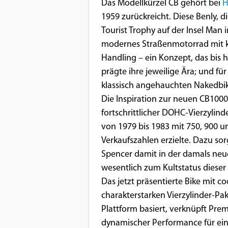
Benutzers
Das Modellkürzel CB gehört bei
H
1959 zurückreicht. Diese Benly, d
Cookie
Tourist Trophy auf der Insel Man 
Laufzeit:
modernes Straßenmotorrad mit k
1 Jahr
Handling – ein Konzept, das bis 
prägte ihre jeweilige Ära; und f
klassisch angehauchten Nakedbik
EXTERNE MEDIEN
Die Inspiration zur neuen CB1000F
Um Inhalte von Videoplattformen und
fortschrittlicher DOHC-Vierzyli
Social Media Plattformen anzeigen zu
von 1979 bis 1983 mit 750, 900 u
können, werden von diesen externen
Verkaufszahlen erzielte. Dazu s
Medien Cookies gesetzt.
Spencer damit in der damals ne
wesentlich zum Kultstatus dieser
YouTube
Das jetzt präsentierte Bike mit 
charakterstarken Vierzylinder-Pa
Plattform basiert, verknüpft Pr
Vimeo
dynamischer Performance für ein 