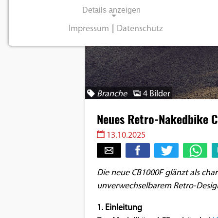
Details anzeigen
Impressum
|
Datenschutz
NOTWENDIGE COOKIES
Notwendige Cookies ermöglichen
grundlegende Funktionen und sind für die
einwandfreie Funktion der Website
Branche
4 Bilder
erforderlich.
Neues Retro-Nakedbike C
Einverständnis-Cookie
13.10.2025
Name:
cookie_consent
Die neue CB1000F glänzt als char
Zweck:
unverwechselbarem Retro-Desig
Dieser Cookie speichert die
ausgewählten
1. Einleitung
Einverständnis-Optionen des