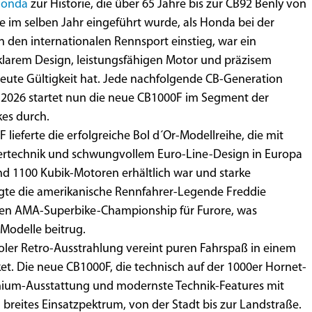
onda
zur Historie, die über 65 Jahre bis zur CB92 Benly von
ie im selben Jahr eingeführt wurde, als Honda bei der
in den internationalen Rennsport einstieg, war ein
larem Design, leistungsfähigen Motor und präzisem
heute Gültigkeit hat. Jede nachfolgende CB-Generation
ür 2026 startet nun die neue CB1000F im Segment der
es durch.
 lieferte die erfolgreiche Bol d´Or-Modellreihe, die mit
ndertechnik und schwungvollem Euro-Line-Design in Europa
nd 1100 Kubik-Motoren erhältlich war und starke
orgte die amerikanische Rennfahrer-Legende Freddie
uen AMA-Superbike-Championship für Furore, was
 Modelle beitrug.
cooler Retro-Ausstrahlung vereint puren Fahrspaß in einem
ket. Die neue CB1000F, die technisch auf der 1000er Hornet-
emium-Ausstattung und modernste Technik-Features mit
breites Einsatzpektrum, von der Stadt bis zur Landstraße.