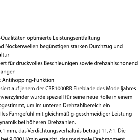
alitäten optimierte Leistungsentfaltung
 Nockenwellen begünstigen starken Durchzug und
ltur
t für druckvolles Beschleunigen sowie drehzahlschonend
n Gängen
Antihopping-Funktion
iert auf jenem der CBR1000RR Fireblade des Modelljahres
erzylinder wurde speziell für seine neue Rolle in einem
bgestimmt, um im unteren Drehzahlbereich ein
les Fahrgefühl mit gleichmäßig-geschmeidiger Leistung
 Dynamik bei höheren Drehzahlen.
1 mm, das Verdichtungsverhältnis beträgt 11,7:1. Die
d bei 9.000 U/min erreicht, das maximale Drehmoment