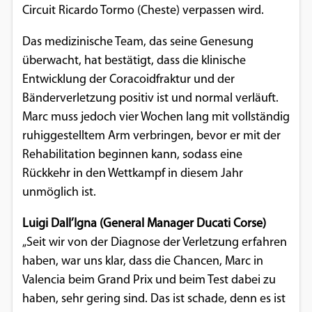
Circuit Ricardo Tormo (Cheste) verpassen wird.
Einverständnis-Optionen des Benutzers
Das medizinische Team, das seine Genesung
Cookie Laufzeit:
1 Jahr
überwacht, hat bestätigt, dass die klinische
Entwicklung der Coracoidfraktur und der
Bänderverletzung positiv ist und normal verläuft.
Marc muss jedoch vier Wochen lang mit vollständig
EXTERNE MEDIEN
ruhiggestelltem Arm verbringen, bevor er mit der
Um Inhalte von Videoplattformen und
Rehabilitation beginnen kann, sodass eine
Social Media Plattformen anzeigen zu
Rückkehr in den Wettkampf in diesem Jahr
können, werden von diesen externen
unmöglich ist.
Medien Cookies gesetzt.
Luigi Dall’Igna (General Manager Ducati Corse)
YouTube
„Seit wir von der Diagnose der Verletzung erfahren
haben, war uns klar, dass die Chancen, Marc in
Valencia beim Grand Prix und beim Test dabei zu
Vimeo
haben, sehr gering sind. Das ist schade, denn es ist