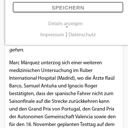
Márquez vorbei
SPEICHERN
27.10.2025
Details anzeigen
Nach seiner Schulteroperation wird der
Impressum
|
Datenschutz
NOTWENDIGE COOKIES
Weltmeister in diesem Jahr nicht mehr an den Start
gehen.
Notwendige Cookies ermöglichen
grundlegende Funktionen und sind für die
Marc Márquez unterzog sich einer weiteren
einwandfreie Funktion der Website
medizinischen Untersuchung im Ruber
erforderlich.
International Hospital (Madrid), wo die Ärzte Raúl
Barco, Samuel Antuña und Ignacio Roger
Einverständnis-Cookie
bestätigten, dass der spanische Fahrer nicht zum
Saisonfinale auf die Strecke zurückkehren kann
Name:
cookie_consent
und den Grand Prix von Portugal, den Grand Prix
der Autonomen Gemeinschaft Valencia sowie den
Zweck:
für den 18. November geplanten Testtag auf dem
Dieser Cookie speichert die ausgewählten