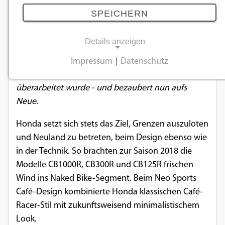
Bodywork-Design
SPEICHERN
14.10.2025
Details anzeigen
Das 650er Vierzylinder-Juwel der Neo Sports Café-
Impressum
|
Datenschutz
NOTWENDIGE COOKIES
Reihe wurde mit einem Facelift erst für 2024
überarbeitet wurde - und bezaubert nun aufs
Notwendige Cookies ermöglichen
Neue.
grundlegende Funktionen und sind für die
einwandfreie Funktion der Website
Honda setzt sich stets das Ziel, Grenzen auszuloten
erforderlich.
und Neuland zu betreten, beim Design ebenso wie
in der Technik. So brachten zur Saison 2018 die
Einverständnis-Cookie
Modelle CB1000R, CB300R und CB125R frischen
Wind ins Naked ­Bike­-Segment. Beim Neo Sports
Name:
cookie_consent
Café-Design kombinierte Honda klassischen Café­
Racer-Stil mit zukunftsweisend minimalistischem
Zweck:
Look.
Dieser Cookie speichert die ausgewählten