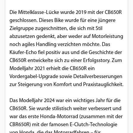
Einverständnis-Optionen des Benutzers
Die Mittelklasse-Lücke wurde 2019 mit der CB650R
Cookie Laufzeit:
geschlossen. Dieses Bike wurde für eine jüngere
1 Jahr
Zielgruppe zugeschnitten, die sich mit Stil
abzusetzen gedenkt, aber weder auf Motorleistung
noch agiles Handling verzichten möchte. Das
EXTERNE MEDIEN
Käufer­-Echo fiel positiv aus und die Geschichte der
CB650R entwickelte sich zu einer Erfolgsstory. Zum
Um Inhalte von Videoplattformen und
Modelljahr 2021 erhielt die CB650R ein
Social Media Plattformen anzeigen zu
Vordergabel-Upgrade sowie Detailverbesserungen
können, werden von diesen externen
zur Steigerung von Komfort und Praxistauglichkeit.
Medien Cookies gesetzt.
Das Modelljahr 2024 war ein wichtiges Jahr für die
YouTube
CB650R. Sie wurde stilistisch weiter verbessert und
war das erste Honda-Motorrad (zusammen mit der
Vimeo
CBR650R) mit der famosen E-Clutch-Technologie
von Honda, die das Motorradfahren – für