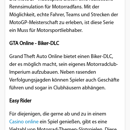
Einverständnis-Optionen des Benutzers
Rennsimulation für Motorradfans. Mit der
Möglichkeit, echte Fahrer, Teams und Strecken der
Cookie Laufzeit:
MotoGP-Meisterschaft zu erleben, ist diese Serie
1 Jahr
ein Muss für Motorsportliebhaber.
GTA Online - Biker-DLC
EXTERNE MEDIEN
Grand Theft Auto Online bietet einen Biker-DLC,
Um Inhalte von Videoplattformen und
der es möglich macht, sein eigenes Motorradclub-
Social Media Plattformen anzeigen zu
Imperium aufzubauen. Neben rasenden
können, werden von diesen externen
Verfolgungsjagden können Spieler auch Geschäfte
Medien Cookies gesetzt.
führen und sogar in Clubhäusern abhängen.
YouTube
Easy Rider
Für diejenigen, die gerne ab und zu in einem
Vimeo
Casino online
ein Spiel genießen, gibt es eine
Vielzahl von Motorrad-Themen-Slotspielen. Diese