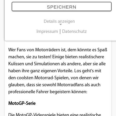
Spiele
SPEICHERN
25.09.2023
Details anzeigen
Es gibt viel mehr Spiele, die sich um das Thema
Impressum
|
Datenschutz
NOTWENDIGE COOKIES
Motorräder drehen, als man vielleicht denkt.
Notwendige Cookies ermöglichen
Wer Fans von Motorrädern ist, dem könnte es Spaß
grundlegende Funktionen und sind für die
machen, sie zu testen! Einige bieten realistischere
einwandfreie Funktion der Website
Kulissen und Simulationen als andere, aber sie alle
erforderlich.
haben ihre ganz eigenen Vorteile. Los geht's mit
den coolsten Motorrad-Spielen, von denen wir
Einverständnis-Cookie
glauben, dass sie sowohl Motorradfans als auch
professionelle Fahrer begeistern können:
Name:
cookie_consent
MotoGP-Serie
Zweck:
Die MotoGP-Videospiele bieten eine realistische
Dieser Cookie speichert die ausgewählten