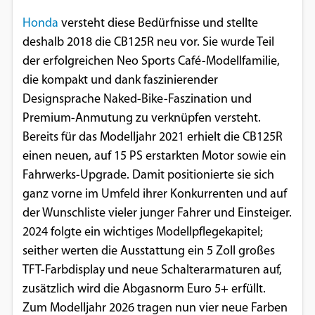
Einverständnis-Optionen des Benutzers
Honda
versteht diese Bedürfnisse und stellte
deshalb 2018 die CB125R neu vor. Sie wurde Teil
Cookie Laufzeit:
1 Jahr
der erfolgreichen Neo Sports Café-Modellfamilie,
die kompakt und dank faszinierender
Designsprache Naked-Bike-Faszination und
Premium-Anmutung zu verknüpfen versteht.
EXTERNE MEDIEN
Bereits für das Modelljahr 2021 erhielt die CB125R
Um Inhalte von Videoplattformen und
einen neuen, auf 15 PS erstarkten Motor sowie ein
Social Media Plattformen anzeigen zu
Fahrwerks-Upgrade. Damit positionierte sie sich
können, werden von diesen externen
ganz vorne im Umfeld ihrer Konkurrenten und auf
Medien Cookies gesetzt.
der Wunschliste vieler junger Fahrer und Einsteiger.
2024 folgte ein wichtiges Modellpflegekapitel;
YouTube
seither werten die Ausstattung ein 5 Zoll großes
TFT-Farbdisplay und neue Schalterarmaturen auf,
Vimeo
zusätzlich wird die Abgasnorm Euro 5+ erfüllt.
Zum Modelljahr 2026 tragen nun vier neue Farben