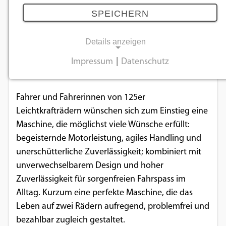
Farben
SPEICHERN
08.12.2025
Details anzeigen
Honda präsentiert vier trendige Farben für die
Impressum
|
Datenschutz
NOTWENDIGE COOKIES
CB125R für das Modelljahr 2026.
Notwendige Cookies ermöglichen
Fahrer und Fahrerinnen von 125er
grundlegende Funktionen und sind für die
Leichtkrafträdern wünschen sich zum Einstieg eine
einwandfreie Funktion der Website
Maschine, die möglichst viele Wünsche erfüllt:
erforderlich.
begeisternde Motorleistung, agiles Handling und
unerschütterliche Zuverlässigkeit; kombiniert mit
Einverständnis-Cookie
unverwechselbarem Design und hoher
Zuverlässigkeit für sorgenfreien Fahrspass im
Name:
cookie_consent
Alltag. Kurzum eine perfekte Maschine, die das
Leben auf zwei Rädern aufregend, problemfrei und
Zweck:
bezahlbar zugleich gestaltet.
Dieser Cookie speichert die ausgewählten