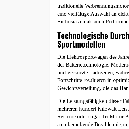
Benutzers
traditionelle Verbrennungsmotore
eine vielfältige Auswahl an ele
Cookie
Laufzeit:
Enthusiasten als auch Performan
1 Jahr
Technologische Durch
Sportmodellen
EXTERNE MEDIEN
Die Elektrosportwagen des Jahr
Um Inhalte von Videoplattformen und
der Batterietechnologie. Modern
Social Media Plattformen anzeigen zu
und verkürzte Ladezeiten, währe
können, werden von diesen externen
Fortschritte resultieren in opti
Medien Cookies gesetzt.
Gewichtsverteilung, die das Hand
YouTube
Die Leistungsfähigkeit dieser F
mehreren hundert Kilowatt Leistu
Systeme oder sogar Tri-Motor-Ko
Vimeo
atemberaubende Beschleunigung