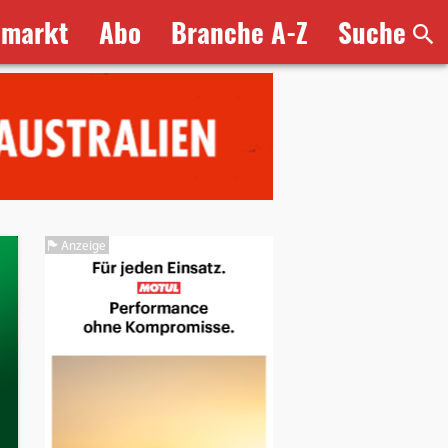
bmarkt
Abo
Branche A-Z
Suche
Anzeige