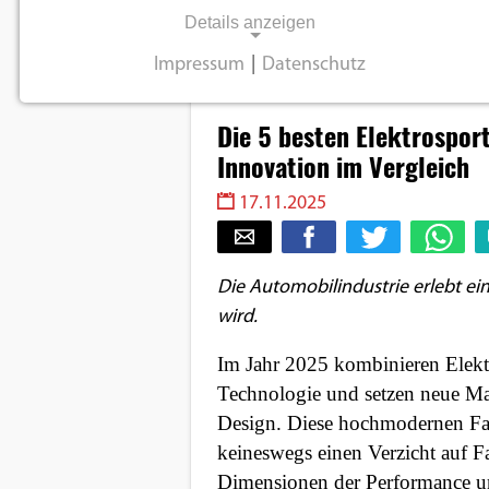
Details anzeigen
Impressum
|
Datenschutz
Produkt
NOTWENDIGE COOKIES
Notwendige Cookies ermöglichen
Die 5 besten Elektrospor
grundlegende Funktionen und sind für die
Innovation im Vergleich
einwandfreie Funktion der Website
17.11.2025
erforderlich.
Einverständnis-Cookie
Die Automobilindustrie erlebt ein
wird.
Name:
cookie_consent
Im Jahr 2025 kombinieren Elekt
Technologie und setzen neue Ma
Zweck:
Dieser Cookie speichert die
Design. Diese hochmodernen Fah
ausgewählten
keineswegs einen Verzicht auf F
Einverständnis-Optionen des
Dimensionen der Performance un