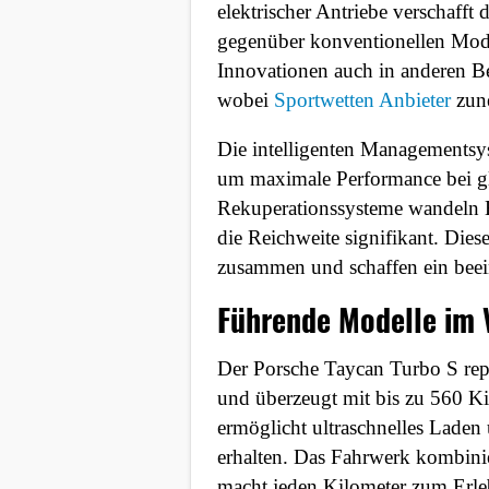
elektrischer Antriebe verschafft
Google Maps
gegenüber konventionellen Model
Innovationen auch in anderen Ber
Anbieter:
wobei
Sportwetten Anbieter
zune
Google
Die intelligenten Managementsys
um maximale Performance bei gle
Rekuperationssysteme wandeln B
die Reichweite signifikant. Die
zusammen und schaffen ein bee
Führende Modelle im V
Der Porsche Taycan Turbo S repr
und überzeugt mit bis zu 560 Ki
ermöglicht ultraschnelles Laden
erhalten. Das Fahrwerk kombinie
macht jeden Kilometer zum Erle