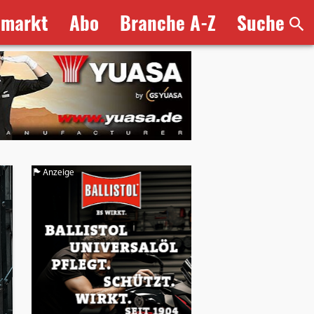
bmarkt
Abo
Branche A-Z
Suche
Anzeige