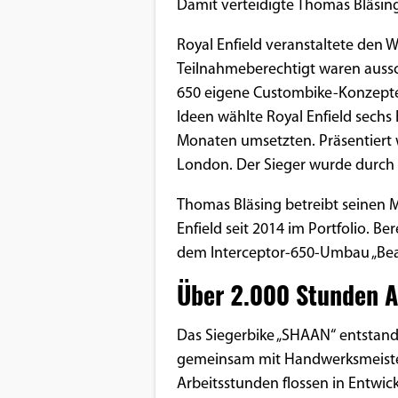
Benutzers
Damit verteidigte Thomas Bläsing
Cookie
Royal Enfield veranstaltete den 
Laufzeit:
Teilnahmeberechtigt waren aussch
1 Jahr
650 eigene Custombike-Konzepte 
Ideen wählte Royal Enfield sechs 
Monaten umsetzten. Präsentiert 
EXTERNE MEDIEN
London. Der Sieger wurde durch
Um Inhalte von Videoplattformen und
Thomas Bläsing betreibt seinen 
Social Media Plattformen anzeigen zu
Enfield seit 2014 im Portfolio. 
können, werden von diesen externen
dem Interceptor-650-Umbau „Beac
Medien Cookies gesetzt.
Über 2.000 Stunden A
YouTube
Das Siegerbike „SHAAN“ entstand
gemeinsam mit Handwerksmeister
Vimeo
Arbeitsstunden flossen in Entwic