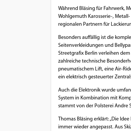
Während Bläsing für Fahrwerk, M
Google Maps
Wohlgemuth Karosserie-, Metall-
Anbieter:
regionalen Partnern für Lackieru
Google
Besonders auffällig ist die kompl
Seitenverkleidungen und Bellypa
Streetgrafix Berlin verleihen d
zahlreiche technische Besonderh
pneumatischem Lift, eine Air-Ri
ein elektrisch gesteuerter Zentral
Auch die Elektronik wurde umfang
System in Kombination mit Komp
stammt von der Polsterei Andre 
Thomas Bläsing erklärt: „Die Ide
immer wieder angepasst. Aus Ski