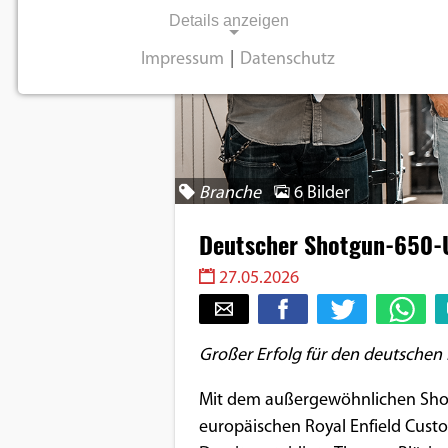
Details anzeigen
Impressum
|
Datenschutz
NOTWENDIGE COOKIES
Notwendige Cookies ermöglichen
grundlegende Funktionen und sind für die
einwandfreie Funktion der Website
Branche
6 Bilder
erforderlich.
Deutscher Shotgun-650-U
Einverständnis-Cookie
27.05.2026
Name:
cookie_consent
Großer Erfolg für den deutschen 
Zweck:
Dieser Cookie speichert die
Mit dem außergewöhnlichen Sh
ausgewählten
europäischen Royal Enfield Cust
Einverständnis-Optionen des