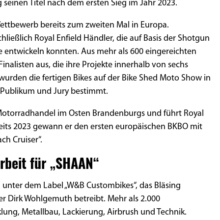
 seinen Titel nach dem ersten Sieg im Jahr 2023.
Wettbewerb bereits zum zweiten Mal in Europa.
ließlich Royal Enfield Händler, die auf Basis der Shotgun
entwickeln konnten. Aus mehr als 600 eingereichten
Finalisten aus, die ihre Projekte innerhalb von sechs
wurden die fertigen Bikes auf der Bike Shed Moto Show in
 Publikum und Jury bestimmt.
Motorradhandel im Osten Brandenburgs und führt Royal
Bereits 2023 gewann er den ersten europäischen BKBO mit
h Cruiser“.
rbeit für „SHAAN“
 unter dem Label „W&B Custombikes“, das Bläsing
 Dirk Wohlgemuth betreibt. Mehr als 2.000
klung, Metallbau, Lackierung, Airbrush und Technik.