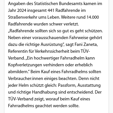
Angaben des Statistischen Bundesamts kamen im
Einverständnis-Optionen des Benutzers
Jahr 2024 insgesamt 441 Radfahrende im
Cookie Laufzeit:
Straßenverkehr ums Leben. Weitere rund 14.000
1 Jahr
Radfahrende wurden schwer verletzt.
„Radfahrende sollten sich so gut es geht schützen.
Neben einer vorausschauenden Fahrweise gehört
EXTERNE MEDIEN
dazu die richtige Ausrüstung“, sagt Fani Zaneta,
Referentin für Verkehrssicherheit beim TÜV-
Um Inhalte von Videoplattformen und
Verband. „Ein hochwertiger Fahrradhelm kann
Social Media Plattformen anzeigen zu
Kopfverletzungen verhindern oder erheblich
können, werden von diesen externen
abmildern.“ Beim Kauf eines Fahrradhelms sollten
Medien Cookies gesetzt.
Verbraucher:innen einiges beachten. Denn nicht
jeder Helm schützt gleich: Passform, Ausstattung
YouTube
und richtige Handhabung sind entscheidend. Der
TÜV-Verband zeigt, worauf beim Kauf eines
Vimeo
Fahrradhelms geachtet werden sollte.