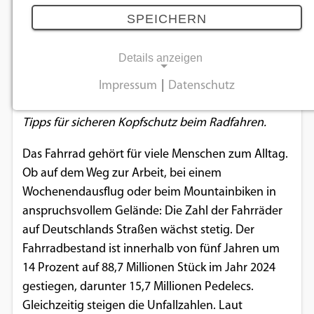
Fahrradhelm
SPEICHERN
06.05.2025
Details anzeigen
Beim Kauf eines Fahrradhelms auf Passform,
Impressum
|
Datenschutz
NOTWENDIGE COOKIES
Prüfsiegel und Bauweise achten. TÜV-Verband gibt
Tipps für sicheren Kopfschutz beim Radfahren.
Notwendige Cookies ermöglichen
grundlegende Funktionen und sind für die
Das Fahrrad gehört für viele Menschen zum Alltag.
einwandfreie Funktion der Website
Ob auf dem Weg zur Arbeit, bei einem
erforderlich.
Wochenendausflug oder beim Mountainbiken in
anspruchsvollem Gelände: Die Zahl der Fahrräder
Einverständnis-Cookie
auf Deutschlands Straßen wächst stetig. Der
Fahrradbestand ist innerhalb von fünf Jahren um
Name:
cookie_consent
14 Prozent auf 88,7 Millionen Stück im Jahr 2024
gestiegen, darunter 15,7 Millionen Pedelecs.
Zweck:
Gleichzeitig steigen die Unfallzahlen. Laut
Dieser Cookie speichert die ausgewählten